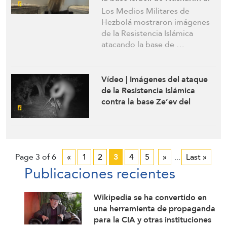
sureste de Haifa
Los Medios Militares de
Hezbolá mostraron imágenes
de la Resistencia Islámica
atacando la base de …
Vídeo | Imágenes del ataque
de la Resistencia Islámica
contra la base Ze’ev del
ejército israelí en la ciudad
ocupada de Haifa con una
andanada de misiles
sofisticados
Page 3 of 6
«
1
2
3
4
5
»
...
Last »
Publicaciones recientes
Wikipedia se ha convertido en
una herramienta de propaganda
para la CIA y otras instituciones