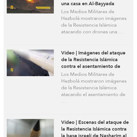
una casa en Al-Bayyada
donde estaban apostados
Los Medios Militares de
soldados sionistas
Hezbolá mostraron imágenes
de la Resistencia Islámica
atacando con drones una …
Vídeo | Imágenes del ataque
de la Resistencia Islámica
contra el asentamiento de
Kiryat Shmona con un misil
Los Medios Militares de
sofisticado
Hezbolá mostraron imágenes
de la Resistencia Islámica
atacando el asentamiento de
…
Vídeo | Escenas del ataque de
la Resistencia Islámica contra
la base israelí de Nasharim al