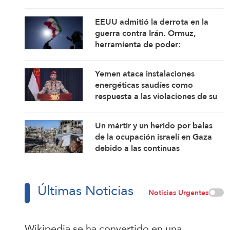
poderosas, advierte su
cofundador
EEUU admitió la derrota en la
guerra contra Irán. Ormuz,
herramienta de poder:
Comandante de la Guardia
Revolucionaria Islámica
Yemen ataca instalaciones
energéticas saudíes como
respuesta a las violaciones de su
espacio aéreo
Un mártir y un herido por balas
de la ocupación israelí en Gaza
debido a las continuas
violaciones del alto el fuego
Últimas Noticias
Noticias Urgentes
Wikipedia se ha convertido en una