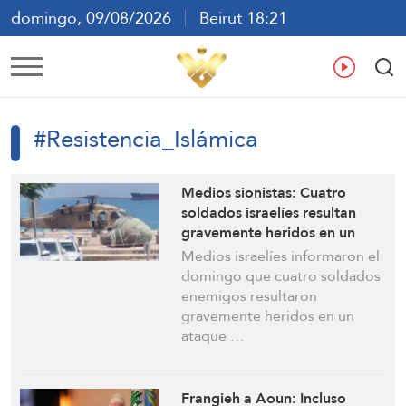
domingo, 09/08/2026
Beirut 18:21
ع
En
Fr
Es
#Resistencia_Islámica
Medios sionistas: Cuatro
soldados israelíes resultan
gravemente heridos en un
ataque en el sur del Líbano
Medios israelíes informaron el
domingo que cuatro soldados
enemigos resultaron
gravemente heridos en un
ataque …
Frangieh a Aoun: Incluso