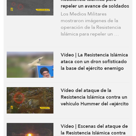
repeler un avance de soldados
israelíes en la ciudad de
Los Medios Militares
Taybeh
mostraron imágenes de la
operación de la Resistencia
Islámica para repeler un …
Vídeo | La Resistencia Islámica
ataca con un dron sofisticado
la base del ejército enemigo
en Givat Olga, al oeste de la
ciudad ocupada de Hadera
Vídeo del ataque de la
Resistencia Islámica contra un
vehículo Hummer del «ejército
israelí» en la ciudad de
Taybeh, al sur del Líbano
Vídeo | Escenas del ataque de
la Resistencia Islámica contra