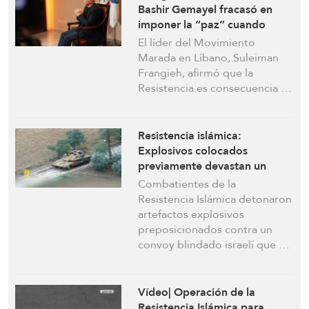
Bashir Gemayel fracasó en
imponer la “paz” cuando
había tanques israelíes en
El líder del Movimiento
Beirut
Marada en Líbano, Suleiman
Frangieh, afirmó que la
Resistencia es consecuencia …
Resistencia islámica:
Explosivos colocados
previamente devastan un
convoy blindado israelí entre
Combatientes de la
Taybeh y Deir siryan
Resistencia Islámica detonaron
artefactos explosivos
preposicionados contra un
convoy blindado israelí que …
Vídeo| Operación de la
Resistencia Islámica para