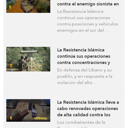
contra el enemigo sionista en
el sur del Líbano
La Resistencia Islámica
continuó sus operaciones
contra posiciones y vehículos
enemigos en el sur del …
La Resistencia Islámica
continúa sus operaciones
contra concentraciones y
vehículos sionistas en el sur
En defensa del Líbano y su
del Líbano
pueblo, y en respuesta a la
violación del alto …
La Resistencia Islámica lleva a
cabo renovadas operaciones
de alta calidad contra los
soldados de la ocupación
Los combatientes de la
israelí