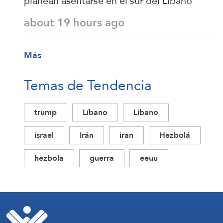
planean asentarse en el sur del Líbano
about 19 hours ago
Más
Temas de Tendencia
trump
Líbano
Libano
israel
Irán
iran
Hezbolá
hezbola
guerra
eeuu