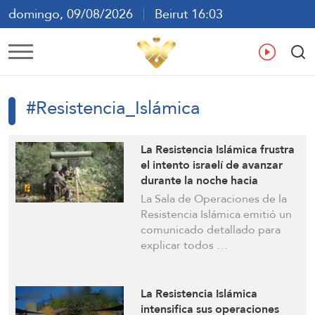
domingo, 09/08/2026
Beirut 16:03
ع
En
Fr
Es
#Resistencia_Islámica
La Resistencia Islámica frustra
el intento israelí de avanzar
durante la noche hacia
Hadatha en el sur del Líbano
La Sala de Operaciones de la
Resistencia Islámica emitió un
comunicado detallado para
explicar todos …
La Resistencia Islámica
intensifica sus operaciones