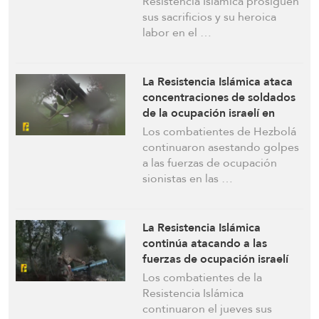
Resistencia Islámica prosiguen
sus sacrificios y su heroica
labor en el …
La Resistencia Islámica ataca
concentraciones de soldados
de la ocupación israelí en
Khiam, Bayyada y las afueras
Los combatientes de Hezbolá
de Deir Seryan
continuaron asestando golpes
a las fuerzas de ocupación
sionistas en las …
La Resistencia Islámica
continúa atacando a las
fuerzas de ocupación israelí
en el sur del Líbano
Los combatientes de la
Resistencia Islámica
continuaron el jueves sus