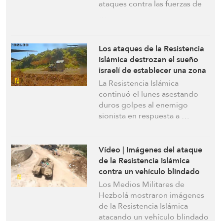
ataques contra las fuerzas de
…
Los ataques de la Resistencia
Islámica destrozan el sueño
israelí de establecer una zona
de amortiguación en el sur del
La Resistencia Islámica
Líbano
continuó el lunes asestando
duros golpes al enemigo
sionista en respuesta a …
Vídeo | Imágenes del ataque
de la Resistencia Islámica
contra un vehículo blindado
de transporte de personal
Los Medios Militares de
israelí en Qantara
Hezbolá mostraron imágenes
de la Resistencia Islámica
atacando un vehículo blindado