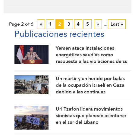
Page 2 of 6
«
1
2
3
4
5
»
...
Last »
Publicaciones recientes
Yemen ataca instalaciones
energéticas saudíes como
respuesta a las violaciones de su
espacio aéreo
Un mártir y un herido por balas
de la ocupación israelí en Gaza
debido a las continuas
violaciones del alto el fuego
Uri Tzafon lidera movimientos
sionistas que planean asentarse
en el sur del Líbano