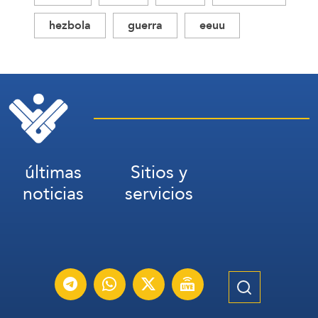
hezbola
guerra
eeuu
últimas
Sitios y
noticias
servicios