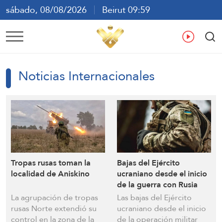
sábado, 08/08/2026
Beirut 09:59
ع
En
Fr
Es
Noticias Internacionales
Tropas rusas toman la
Bajas del Ejército
localidad de Aniskino
ucraniano desde el inicio
de la guerra con Rusia
ascienden a 2,5 millones:
La agrupación de tropas
Las bajas del Ejército
Rusia
rusas Norte extendió su
ucraniano desde el inicio
control en la zona de la
de la operación militar