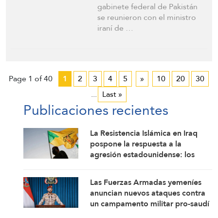
gabinete federal de Pakistán
se reunieron con el ministro
iraní de …
Page 1 of 40
1
2
3
4
5
»
10
20
30
...
Last »
Publicaciones recientes
La Resistencia Islámica en Iraq
pospone la respuesta a la
agresión estadounidense: los
mártires fortalecen nuestra
firmeza
Las Fuerzas Armadas yemeníes
anuncian nuevos ataques contra
un campamento militar pro-saudí
y reafirman sus fórmulas de