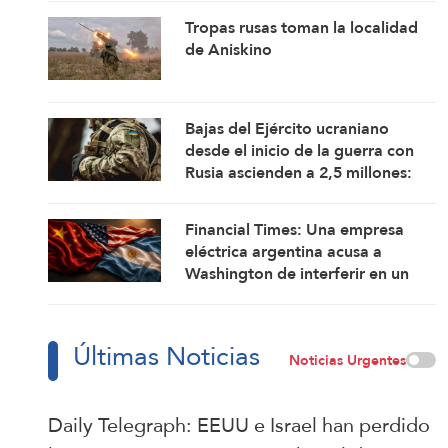
asedio por asedio y escalada por
Tropas rusas toman la localidad
escalada
de Aniskino
Bajas del Ejército ucraniano
desde el inicio de la guerra con
Rusia ascienden a 2,5 millones:
Rusia
Financial Times: Una empresa
eléctrica argentina acusa a
Washington de interferir en un
proyecto con China
Últimas Noticias
Noticias Urgentes
Daily Telegraph: EEUU e Israel han perdido