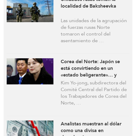
localidad de Baksheevka
Las unidades de la agrupación
de fuerzas rusas Norte
tomaron el control del
asentamiento de …
Corea del Norte: Japón se
está convirtiendo en un
«estado beligerante»… y
añadiremos opciones militares
Kim Yo-jong, subdirectora del
para responder
Comité Central del Partido de
los Trabajadores de Corea del
Norte, …
Analistas muestran al dólar
como una divisa en