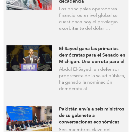
decadencia
Los principales operadores
financieros a nivel global se
cuestionan hoy el privilegio
exorbitante del dólar …
El-Sayed gana las primarias
demócratas para el Senado en
Michigan. Una derrota para el
AIPAC
Abdul El-Sayed, un defensor
progresista de la salud pública,
ha ganado la nominación
demócrata al …
Pakistán envía a seis ministros
de su gabinete a
conversaciones económicas
estratégicas con Irán
Seis miembros clave del