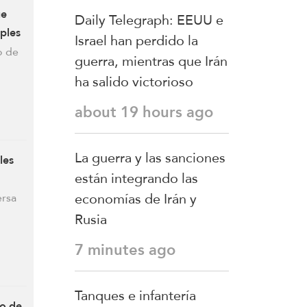
fórmulas de asedio
ue
Daily Telegraph: EEUU e
por asedio y
iples
Israel han perdido la
escalada por
o de
escalada
guerra, mientras que Irán
ha salido victorioso
about 19 hours ago
La guerra y las sanciones
les
están integrando las
economías de Irán y
ersa
Rusia
7 minutes ago
Tanques e infantería
co de