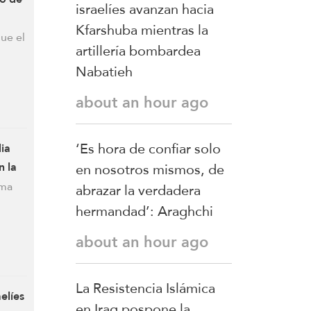
israelíes avanzan hacia
Kfarshuba mientras la
ue el
artillería bombardea
Nabatieh
about an hour ago
‘Es hora de confiar solo
ia
en nosotros mismos, de
n la
ra
rma
abrazar la verdadera
hermandad’: Araghchi
about an hour ago
La Resistencia Islámica
aelíes
en Iraq pospone la