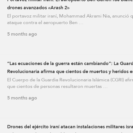
drones avanzados «Arash 2»
El portavoz militar iraní, Mohammad Akrami Nia, anunció q
ataque contra el aeropuerto Ben …
5 months ago
“Las ecuaciones de la guerra están cambiando”: La Guard
Revolucionaria afirma que cientos de muertos y heridos e
última oleada de la Operación Promesa Verdadera 4 cont
El Cuerpo de la Guardia Revolucionaria Islámica (CGRI) afi
que cientos de personas resultaron muertas …
objetivos israelíes
5 months ago
Drones del ejército iraní atacan instalaciones militares isr