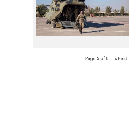
Page 5 of 8
« First