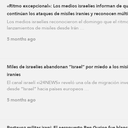
«Ritmo excepcional»: Los medios israelíes informan de q
continúan los ataques de misiles iraníes y reconocen múlt
bajas
Los medios israelíes reconocieron el domingo que el ritm
lanzamientos de misiles desde Irán …
5 months ago
Miles de israelíes abandonan “Israel” por miedo a los misi
iraníes
El canal israelí «i24NEWS» reveló una ola de migración inv
desde “Israel” hacia países europeos …
5 months ago
Portavoz militar iraní: El aeropuerto Ben Gurion fue blan