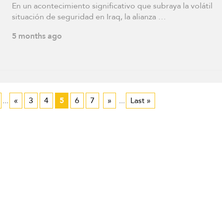
En un acontecimiento significativo que subraya la volátil
situación de seguridad en Iraq, la alianza …
5 months ago
...
«
3
4
5
6
7
»
...
Last »