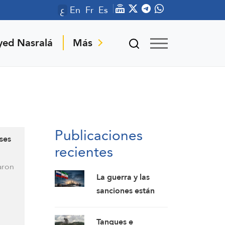
ع
En
Fr
Es
yed Nasralá
Más
Publicaciones
ses
recientes
aron
La guerra y las
sanciones están
integrando las
economías de Irán
Tanques e