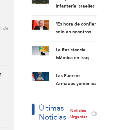
y Rusia
infantería israelíes
avanzan hacia
Kfarshuba
‘Es hora de confiar
n de
mientras la
solo en nosotros
artillería
mismos, de
bombardea
abrazar la
La Resistencia
Nabatieh
verdadera
Islámica en Iraq
hermandad’:
pospone la
Araghchi
respuesta a la
s
Las Fuerzas
agresión
Armadas yemeníes
estadounidense:
anuncian nuevos
los mártires
ataques contra un
fortalecen nuestra
Últimas
campamento
Noticias
firmeza
Noticias
militar pro-saudí y
Urgentes
reafirman sus