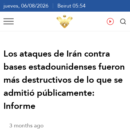
jueves, 06/08/2026
Beirut 05:54
ع
En
Fr
Es
Los ataques de Irán contra
bases estadounidenses fueron
más destructivos de lo que se
admitió públicamente:
Informe
3 months ago