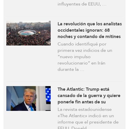
influyentes de EEUU, …
La revolución que los analistas
occidentales ignoran: 68
noches y contando de mítines
épicos en todo Irán
Cuando identifiqué por
primera vez indicios de un
“nuevo impulso
revolucionario” en Irán
durante la …
The Atlantic: Trump está
cansado de la guerra y quiere
ponerle fin antes de su
cumbre en China
La revista estadounidense
«The Atlantic» indicó en un
informe que el presidente de
EEUU, Donald …