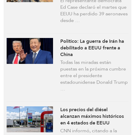
El representante demócrata
guerra con Irán
Ed Case declaró el martes que
EEUU ha perdido 39 aeronaves
desde …
Politico: La guerra de Irán ha
debilitado a EEUU frente a
China
Todas las miradas están
puestas en la próxima cumbre
entre el presidente
estadounidense Donald Trump
…
Los precios del diésel
alcanzan máximos históricos
en 4 estados de EEUU
CNN informó, citando a la