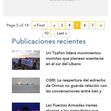
Page 5 of 14
« First
...
«
3
4
5
6
7
»
10
...
Last »
Publicaciones recientes
Uri Tzafon lidera movimientos
sionistas que planean asentarse
en el sur del Líbano
CGRI: La reapertura del estrecho
de Ormuz no guarda relación con
las conversaciones entre Irán y
Omán
Las Fuerzas Armadas iraníes
elogian a los periodistas que