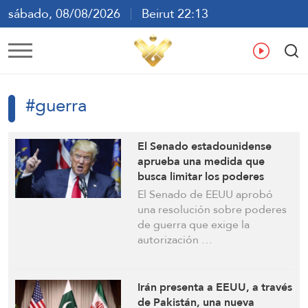
sábado, 08/08/2026
Beirut 22:13
ع
En
Fr
Es
#guerra
El Senado estadounidense
aprueba una medida que
busca limitar los poderes
bélicos de Trump contra Irán
El Senado de EEUU aprobó
una resolución sobre poderes
de guerra que exige la
autorización …
Irán presenta a EEUU, a través
de Pakistán, una nueva