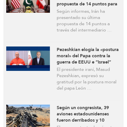
propuesta de 14 puntos para
poner fin a la guerra: Informe
Según informes, Irán ha
presentado su última
propuesta de 14 puntos a
través del intermediario …
Pezeshkian elogia la «postura
moral» del Papa contra la
guerra de EEUU e “Israel”
contra Irán
El presidente iraní, Masud
Pezeshkian, expresó su
gratitud por la postura moral
del papa León …
Según un congresista, 39
aviones estadounidenses
fueron derribados y 10
resultaron dañados durante la