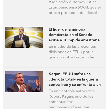
Asociación Automovilística
Estadounidense (AAA), que el
precio promedio del diésel …
El líder de la minoría
demócrata en el Senado
acusa a Trump de arrastrar a
EEUU a una guerra ilegal con
En medio de las crecientes
Irán
divisiones en EEUU por la
guerra contra Irán, el líder …
Kagan: EEUU sufre una
«derrota total» en la guerra
contra Irán y se enfrenta a un
colapso estratégico
En una notable autocrítica,
irreversible
Robert Kagan, uno de los
comentaristas
neoconservadores más