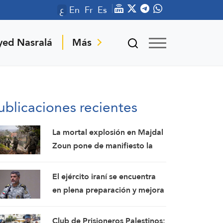
ع
En
Fr
Es
yed Nasralá
Más
ublicaciones recientes
La mortal explosión en Majdal
Zoun pone de manifiesto la
división entre el ejército israelí
y el mando político. Las
El ejército iraní se encuentra
investigaciones no logran
en plena preparación y mejora
identificar las circunstancias
constantemente sus
capacidades de combate:
Club de Prisioneros Palestinos: