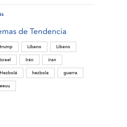
ás
emas de Tendencia
trump
Líbano
Libano
israel
Irán
iran
Hezbolá
hezbola
guerra
eeuu