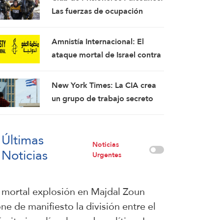
Portavoz
Las fuerzas de ocupación
israelíes arrestaron e
interrogaron a más de 60
Amnistía Internacional: El
ciudadanos del campamento
ataque mortal de Israel contra
de Qalandia
la periodista Amal Jalil debe
investigarse como un crimen
New York Times: La CIA crea
de guerra
un grupo de trabajo secreto
para sembrar la discordia en
Cuba
Últimas
Noticias
Noticias
Urgentes
 mortal explosión en Majdal Zoun
ne de manifiesto la división entre el