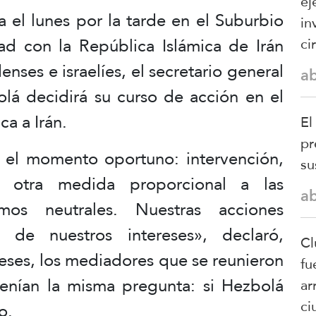
ej
 el lunes por la tarde en el Suburbio
in
dad con la República Islámica de Irán
ci
nses e israelíes, el secretario general
a
á decidirá su curso de acción en el
a a Irán.
El
pr
 el momento oportuno: intervención,
su
r otra medida proporcional a las
a
mos neutrales. Nuestras acciones
de nuestros intereses», declaró,
Cl
eses, los mediadores que se reunieron
fu
enían la misma pregunta: si Hezbolá
ar
ci
o.