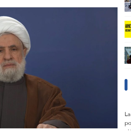
La
po