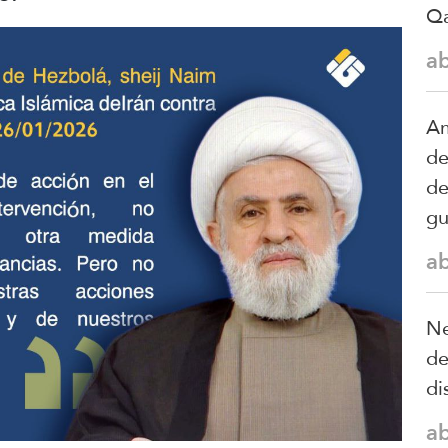
Qa
a
Am
de
de
gu
a
Ne
de
di
a