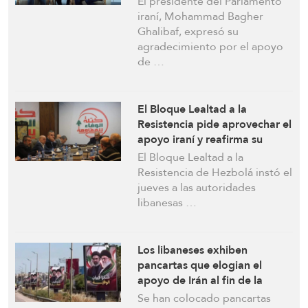
El presidente del Parlamento
iraní, Mohammad Bagher
Ghalibaf, expresó su
agradecimiento por el apoyo
de …
El Bloque Lealtad a la
Resistencia pide aprovechar el
apoyo iraní y reafirma su
rechazo a las negociaciones
El Bloque Lealtad a la
directas con “Israel”
Resistencia de Hezbolá instó el
jueves a las autoridades
libanesas …
Los libaneses exhiben
pancartas que elogian el
apoyo de Irán al fin de la
agresión israelí contra el
Se han colocado pancartas