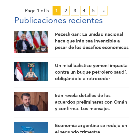
Page 1 of 5
1
2
3
4
5
»
Publicaciones recientes
Pezeshkian: La unidad nacional
hace que Irán sea invencible a
pesar de los desafíos económicos
y de seguridad
Un misil balístico yemení impacta
contra un buque petrolero saudí,
obligándolo a retroceder
Irán revela detalles de los
acuerdos preliminares con Omán
y confirma: Los mensajes
estadounidenses indican su
disposición a retomar sus
Economía argentina se redujo en
compromisos
el segundo trimestre