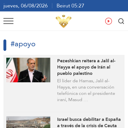
jueves, 06/08/2026
Beirut 05:27
ع
En
Fr
Es
#apoyo
Pezeshkian reitera a Jalil al-
Hayya el apoyo de Irán al
pueblo palestino
El líder de Hamas, Jalil al-
Hayya, en una conversación
telefónica con el presidente
iraní, Masud …
Israel busca debilitar a España
a través de la crisis de Ceuta