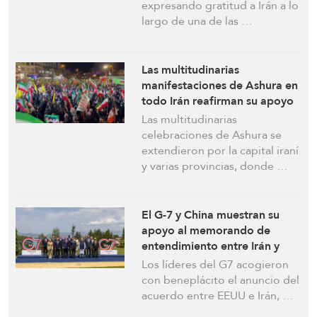
Líbano
expresando gratitud a Irán a lo
largo de una de las …
Las multitudinarias
manifestaciones de Ashura en
todo Irán reafirman su apoyo
al Líbano
Las multitudinarias
celebraciones de Ashura se
extendieron por la capital iraní
y varias provincias, donde …
El G-7 y China muestran su
apoyo al memorando de
entendimiento entre Irán y
EEUU
Los líderes del G7 acogieron
con beneplácito el anuncio del
acuerdo entre EEUU e Irán, …