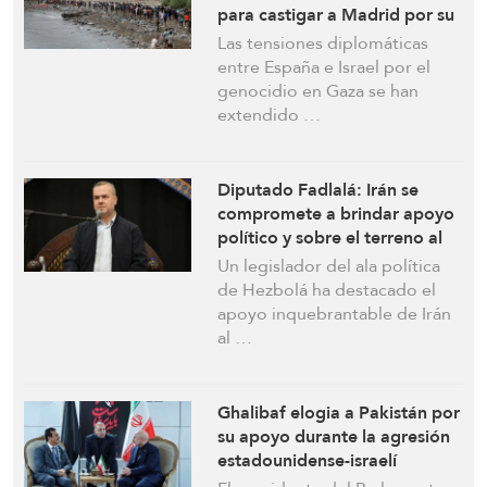
para castigar a Madrid por su
apoyo a Palestina
Las tensiones diplomáticas
entre España e Israel por el
genocidio en Gaza se han
extendido …
Diputado Fadlalá: Irán se
compromete a brindar apoyo
político y sobre el terreno al
Líbano
Un legislador del ala política
de Hezbolá ha destacado el
apoyo inquebrantable de Irán
al …
Ghalibaf elogia a Pakistán por
su apoyo durante la agresión
estadounidense-israelí