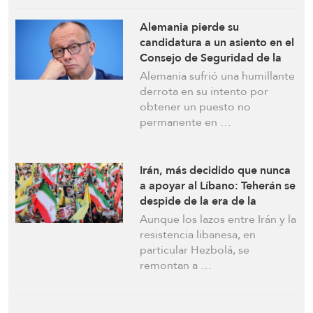
Alemania pierde su
candidatura a un asiento en el
Consejo de Seguridad de la
ONU en una «amarga
Alemania sufrió una humillante
derrota» por su apoyo a
derrota en su intento por
“Israel”
obtener un puesto no
permanente en …
Irán, más decidido que nunca
a apoyar al Líbano: Teherán se
despide de la era de la
“paciencia”
Aunque los lazos entre Irán y la
resistencia libanesa, en
particular Hezbolá, se
remontan a …