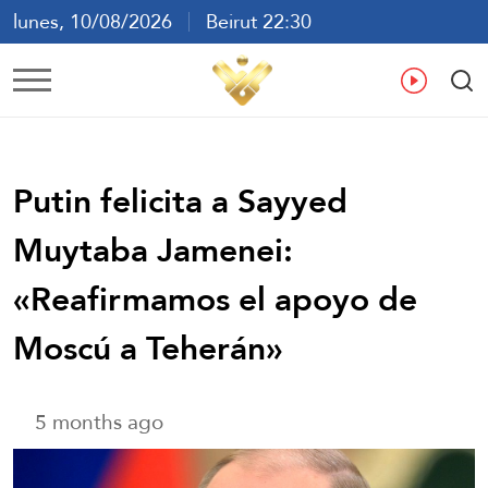
lunes, 10/08/2026
Beirut 22:30
ع
En
Fr
Es
Putin felicita a Sayyed
Muytaba Jamenei:
«Reafirmamos el apoyo de
Moscú a Teherán»
5 months ago