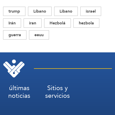
trump
Líbano
Libano
israel
Irán
iran
Hezbolá
hezbola
guerra
eeuu
últimas
Sitios y
noticias
servicios