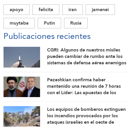
apoyo
felicita
iran
jamenei
muytaba
Putin
Rusia
Publicaciones recientes
CGRI: Algunos de nuestros misiles
pueden cambiar de rumbo ante los
sistemas de defensa aérea enemigos
Pezeshkian confirma haber
mantenido una reunión de 7 horas
con el Líder: Las apuestas de los
enemigos por el colapso de Irán han
fracasado
Los equipos de bomberos extinguen
los incendios provocados por los
ataques israelíes en el oeste de
Beqaa