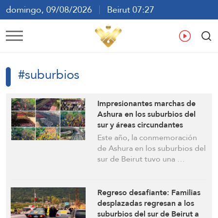
domingo, 09/08/2026
Beirut 07:27
ع
En
Fr
Es
#suburbios
Impresionantes marchas de
Ashura en los suburbios del
sur y áreas circundantes
(Vídeos)
Este año, la conmemoración
de Ashura en los suburbios del
sur de Beirut tuvo una …
Regreso desafiante: Familias
desplazadas regresan a los
suburbios del sur de Beirut a