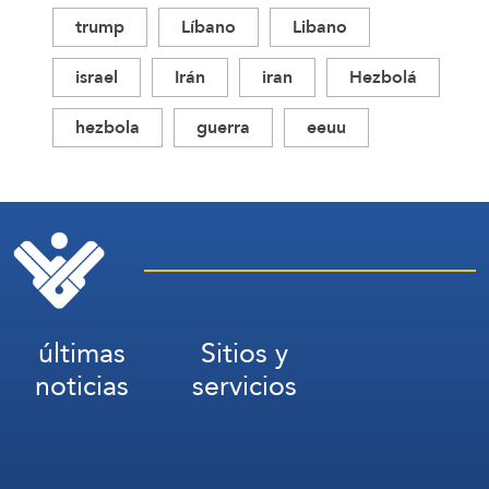
trump
Líbano
Libano
israel
Irán
iran
Hezbolá
hezbola
guerra
eeuu
últimas
Sitios y
noticias
servicios