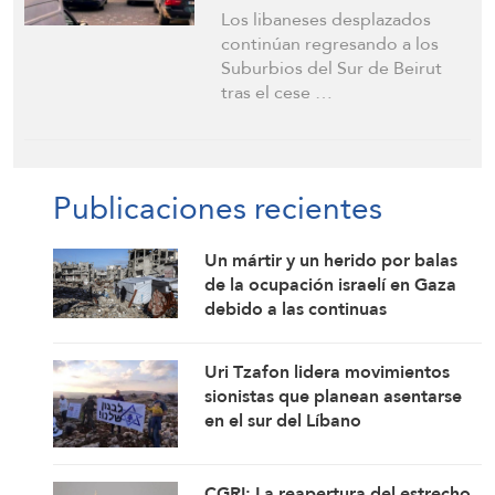
pesar de la destrucción
Los libaneses desplazados
generalizada
continúan regresando a los
Suburbios del Sur de Beirut
tras el cese …
Publicaciones recientes
Un mártir y un herido por balas
de la ocupación israelí en Gaza
debido a las continuas
violaciones del alto el fuego
Uri Tzafon lidera movimientos
sionistas que planean asentarse
en el sur del Líbano
CGRI: La reapertura del estrecho