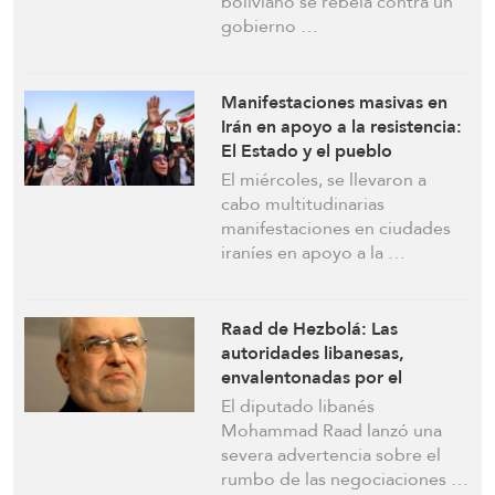
boliviano se rebela contra un
gobierno …
Manifestaciones masivas en
Irán en apoyo a la resistencia:
El Estado y el pueblo
permanecen unidos en el 90º
El miércoles, se llevaron a
día de la agresión
cabo multitudinarias
manifestaciones en ciudades
iraníes en apoyo a la …
Raad de Hezbolá: Las
autoridades libanesas,
envalentonadas por el
enemigo israelí, actúan contra
El diputado libanés
su propio pueblo
Mohammad Raad lanzó una
severa advertencia sobre el
rumbo de las negociaciones …