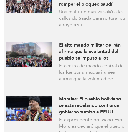
romper el bloqueo saudí
Una multitud masiva salió a las
calles de Saada para reiterar su
apoyo a su …
El alto mando militar de Irán
afirma que la «voluntad del
pueblo se impuso a los
enemigos» tras la firma de un
El centro de mando central de
memorando de
las fuerzas armadas iraníes
entendimiento para poner fin
afirma que la voluntad de …
a la guerra
Morales: El pueblo boliviano
se está rebelando contra un
gobierno sumiso a EEUU
El expresidente boliviano Evo
Morales declaró que el pueblo