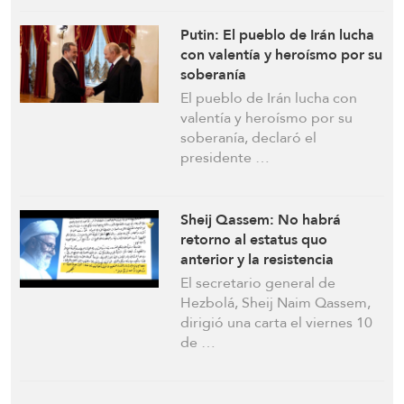
Putin: El pueblo de Irán lucha
con valentía y heroísmo por su
soberanía
El pueblo de Irán lucha con
valentía y heroísmo por su
soberanía, declaró el
presidente …
Sheij Qassem: No habrá
retorno al estatus quo
anterior y la resistencia
prevalecerá
El secretario general de
Hezbolá, Sheij Naim Qassem,
dirigió una carta el viernes 10
de …