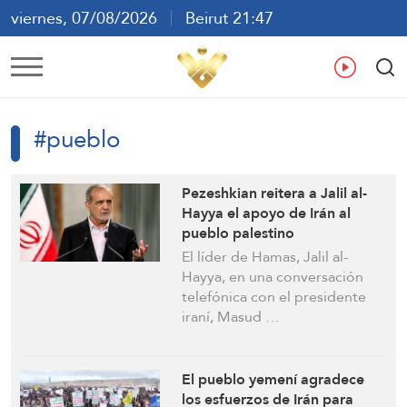
viernes, 07/08/2026
Beirut 21:47
ع
En
Fr
Es
#pueblo
Pezeshkian reitera a Jalil al-
Hayya el apoyo de Irán al
pueblo palestino
El líder de Hamas, Jalil al-
Hayya, en una conversación
telefónica con el presidente
iraní, Masud …
El pueblo yemení agradece
los esfuerzos de Irán para