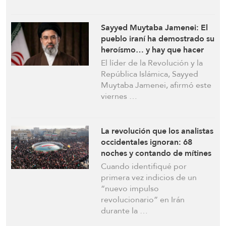
Sayyed Muytaba Jamenei: El
pueblo iraní ha demostrado su
heroísmo… y hay que hacer
frente a la invasión cultural
El líder de la Revolución y la
estadounidense
República Islámica, Sayyed
Muytaba Jamenei, afirmó este
viernes …
La revolución que los analistas
occidentales ignoran: 68
noches y contando de mítines
épicos en todo Irán
Cuando identifiqué por
primera vez indicios de un
“nuevo impulso
revolucionario” en Irán
durante la …