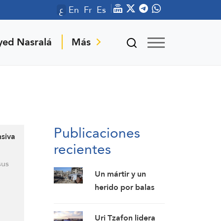
ع
En
Fr
Es
yed Nasralá
Más
Publicaciones
nsiva
recientes
sus
Un mártir y un
herido por balas
de la ocupación
israelí en Gaza
Uri Tzafon lidera