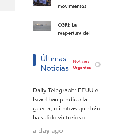
debido a las
movimientos
continuas
sionistas que
violaciones del alto
planean asentarse
CGRI: La
el fuego
en el sur del Líbano
reapertura del
estrecho de Ormuz
no guarda relación
Últimas
con las
Noticias
Noticias
conversaciones
Urgentes
entre Irán y Omán
Daily Telegraph: EEUU e
Israel han perdido la
guerra, mientras que Irán
ha salido victorioso
a day ago