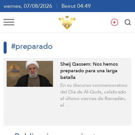
viernes, 07/08/2026
Beirut 04:49
ع
En
Fr
Es
#preparado
Sheij Qassem: Nos hemos
preparado para una larga
batalla
En su discurso conmemorativo
del Día de Al-Quds, celebrado
el último viernes de Ramadán,
el …