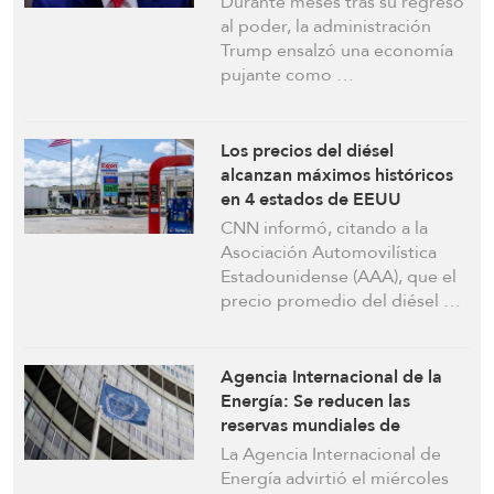
Durante meses tras su regreso
enorme deuda de 39 billones
al poder, la administración
de dólares que actúa una
Trump ensalzó una economía
bomba
pujante como …
Los precios del diésel
alcanzan máximos históricos
en 4 estados de EEUU
CNN informó, citando a la
Asociación Automovilística
Estadounidense (AAA), que el
precio promedio del diésel …
Agencia Internacional de la
Energía: Se reducen las
reservas mundiales de
petróleo a un ritmo récord. Se
La Agencia Internacional de
esperan más subidas de los
Energía advirtió el miércoles