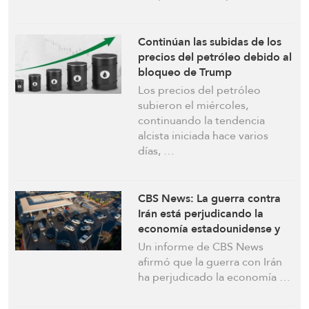
Continúan las subidas de los
precios del petróleo debido al
bloqueo de Trump
Los precios del petróleo
subieron el miércoles,
continuando la tendencia
alcista iniciada hace varios
días, …
CBS News: La guerra contra
Irán está perjudicando la
economía estadounidense y
elevando la inflación y los
Un informe de CBS News
precios de la energía
afirmó que la guerra con Irán
ha perjudicado la economía …