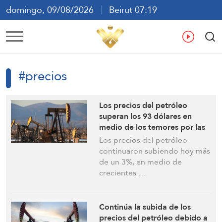
domingo, 09/08/2026
Beirut 07:19
ع
En
Fr
Es
#precios
Los precios del petróleo
superan los 93 dólares en
medio de los temores por las
crisis de Ormuz y Bab el-
Los precios del petróleo
Mandeb
continuaron subiendo hoy más
de un 3%, en medio de
crecientes …
Continúa la subida de los
precios del petróleo debido a