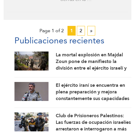
Page 1 of 2
1
2
»
Publicaciones recientes
La mortal explosión en Majdal
Zoun pone de manifiesto la
división entre el ejército israelí y
el mando político. Las
investigaciones no logran
El ejército iraní se encuentra en
identificar las circunstancias
plena preparación y mejora
constantemente sus capacidades
de combate: Portavoz
Club de Prisioneros Palestinos:
Las fuerzas de ocupación israelíes
arrestaron e interrogaron a más