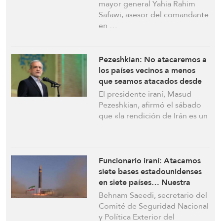
extranjeros que realizan
mayor general Yahia Rahim
vigilancia satelital
Safawi, asesor del comandante
en …
Pezeshkian: No atacaremos a
los países vecinos a menos
que seamos atacados desde
su territorio… y nuestra
El presidente iraní, Masud
rendición sea imposible
Pezeshkian, afirmó el sábado
que «la rendición de Irán es un
…
Funcionario iraní: Atacamos
siete bases estadounidenses
en siete países… Nuestra
respuesta decisiva aún está
Behnam Saeedi, secretario del
por llegar
Comité de Seguridad Nacional
y Política Exterior del