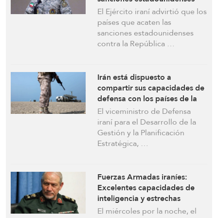
«sin duda se enfrentarán a
El Ejército iraní advirtió que los
problemas» en el estrecho de
países que acaten las
Ormuz
sanciones estadounidenses
contra la República …
Irán está dispuesto a
compartir sus capacidades de
defensa con los países de la
Organización de Cooperación
El viceministro de Defensa
de Shanghai (OCS)
iraní para el Desarrollo de la
Gestión y la Planificación
Estratégica, …
Fuerzas Armadas iraníes:
Excelentes capacidades de
inteligencia y estrechas
relaciones con países
El miércoles por la noche, el