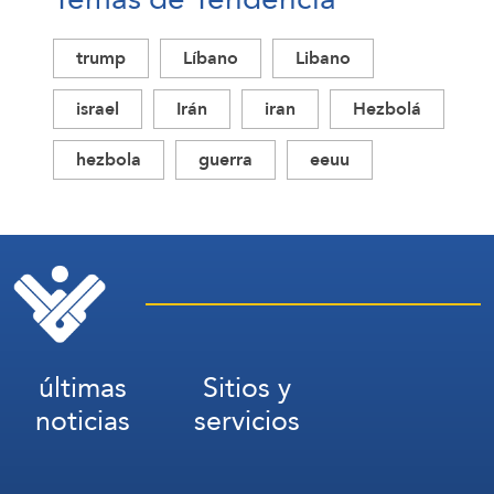
trump
Líbano
Libano
israel
Irán
iran
Hezbolá
hezbola
guerra
eeuu
últimas
Sitios y
noticias
servicios