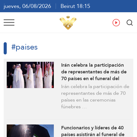
jueves, 06/08/2026
Beirut 18:15
ع
En
Fr
Es
#paises
Irán celebra la participación
de representantes de más de
70 países en el funeral del
líder mártir
Irán celebra la participación de
representantes de más de 70
países en las ceremonias
fúnebres …
Funcionarios y líderes de 40
países asistirán al funeral de