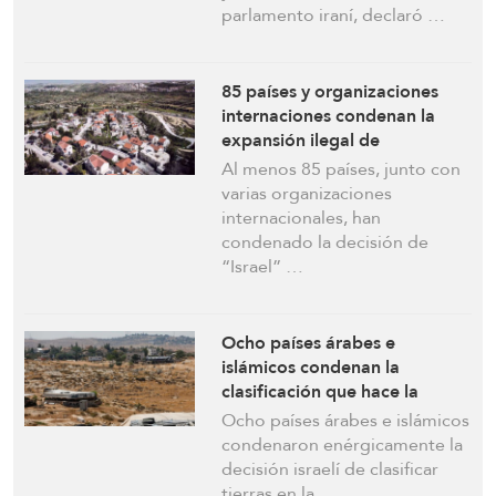
parlamento iraní, declaró …
85 países y organizaciones
internaciones condenan la
expansión ilegal de
asentamientos de “Israel” y
Al menos 85 países, junto con
medidas de anexión en
varias organizaciones
Cisjordania
internacionales, han
condenado la decisión de
“Israel” …
Ocho países árabes e
islámicos condenan la
clasificación que hace la
ocupación israelí de las tierras
Ocho países árabes e islámicos
de Cisjordania como «tierras
condenaron enérgicamente la
estatales»
decisión israelí de clasificar
tierras en la …