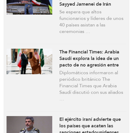
Sayyed Jamenei de Irán
Se espera que altos
funcionarios y líderes de unos
40 países asistan a las
ceremonias …
The Financial Times: Arabia
Saudí explora la idea de un
pacto de no agresión entre
varios países de Oriente
Diplomáticos informaron al
Medio e Irán
periódico británico The
Financial Times que Arabia
Saudí discutió con sus aliados
…
El ejército iraní advierte que
los países que acaten las
sanciones estadounidenses