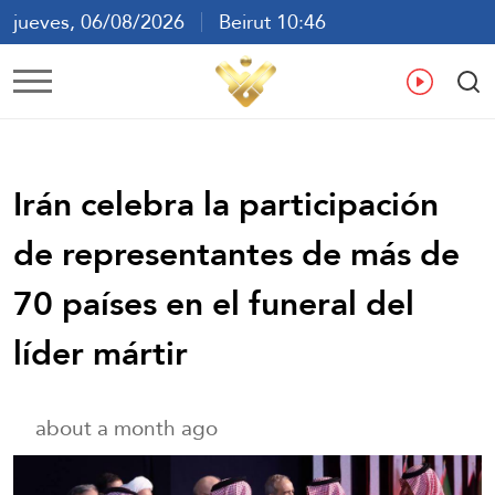
jueves, 06/08/2026
Beirut 10:46
ع
En
Fr
Es
Irán celebra la participación
de representantes de más de
70 países en el funeral del
líder mártir
about a month ago