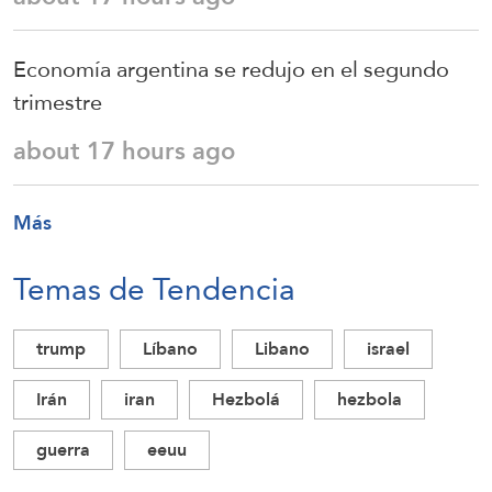
Economía argentina se redujo en el segundo
trimestre
about 17 hours ago
Más
Temas de Tendencia
trump
Líbano
Libano
israel
Irán
iran
Hezbolá
hezbola
guerra
eeuu