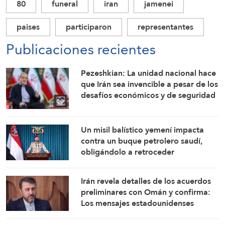
80
funeral
iran
jamenei
paises
participaron
representantes
Publicaciones recientes
Pezeshkian: La unidad nacional hace
que Irán sea invencible a pesar de los
desafíos económicos y de seguridad
Un misil balístico yemení impacta
contra un buque petrolero saudí,
obligándolo a retroceder
Irán revela detalles de los acuerdos
preliminares con Omán y confirma:
Los mensajes estadounidenses
indican su disposición a retomar sus