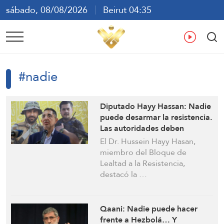
sábado, 08/08/2026
Beirut 04:35
ع
En
Fr
Es
#nadie
Diputado Hayy Hassan: Nadie
puede desarmar la resistencia.
Las autoridades deben
garantizar la retirada total de
El Dr. Hussein Hayy Hasan,
Israel del Líbano
miembro del Bloque de
Lealtad a la Resistencia,
destacó la …
Qaani: Nadie puede hacer
frente a Hezbolá… Y