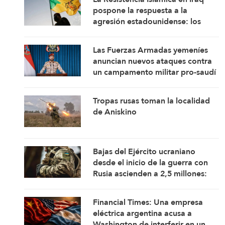
pospone la respuesta a la
agresión estadounidense: los
mártires fortalecen nuestra
firmeza
Las Fuerzas Armadas yemeníes
anuncian nuevos ataques contra
un campamento militar pro-saudí
y reafirman sus fórmulas de
asedio por asedio y escalada por
Tropas rusas toman la localidad
escalada
de Aniskino
Bajas del Ejército ucraniano
desde el inicio de la guerra con
Rusia ascienden a 2,5 millones:
Rusia
Financial Times: Una empresa
eléctrica argentina acusa a
Washington de interferir en un