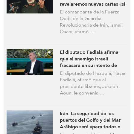
revelaremos nuevas cartas «si
es necesario»
El comandante de la Fuerza
Quds de la Guardia
Revolucionaria de Irán, Ismail
Qaani, afirmó …
El diputado Fadlalá afirma
que el enemigo israelí
fracasará en su intento de
crear una zona de seguridad
El diputado de Hezbolá, Hasan
en el sur del Líbano y nadie
Fadlalá, afirmó que al
podrá desarmar a Hezbolá
presidente libanés, Joseph
Aoun, le convenía …
Irán: La seguridad de los
puertos del Golfo y del Mar
Arábigo será «para todos o
para nadie»