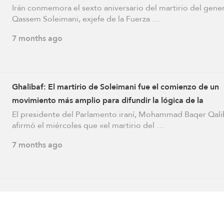
Irán conmemora el sexto aniversario del martirio del gener
Qassem Soleimani, exjefe de la Fuerza …
7 months ago
Ghalibaf: El martirio de Soleimani fue el comienzo de un
movimiento más amplio para difundir la lógica de la
resistencia en el mundo
El presidente del Parlamento iraní, Mohammad Baqer Qali
afirmó el miércoles que «el martirio del …
7 months ago