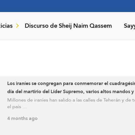
icias
Discurso de Sheij Naim Qassem
Say
Los iraníes se congregan para conmemorar el cuadragés
día del martirio del Líder Supremo, varios altos mandos y 
niñas de Minab
Millones de iraníes han salido a las calles de Teherán y de 
el país …
4 months ago