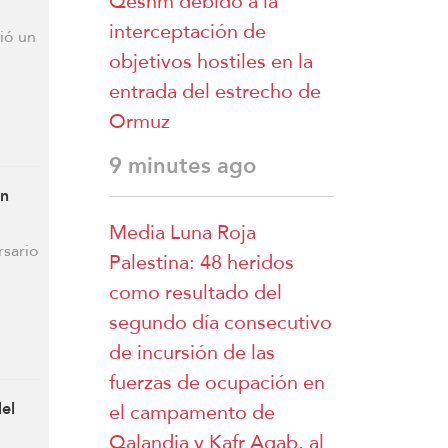
Qeshm debido a la
interceptación de
ió un
objetivos hostiles en la
entrada del estrecho de
Ormuz
9 minutes ago
on
Media Luna Roja
rsario
Palestina: 48 heridos
como resultado del
segundo día consecutivo
de incursión de las
fuerzas de ocupación en
el campamento de
el
Qalandia y Kafr Aqab, al