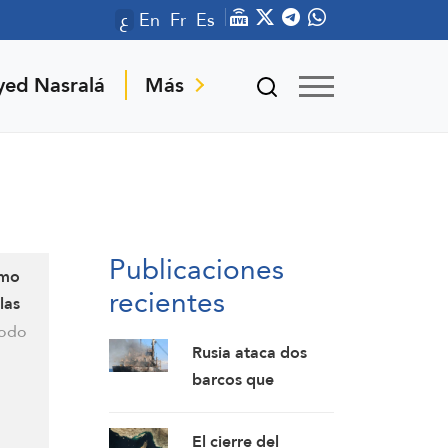
ع
En
Fr
Es
yed Nasralá
Más
Publicaciones
imo
recientes
las
todo
Rusia ataca dos
barcos que
transportaban
armas para
El cierre del