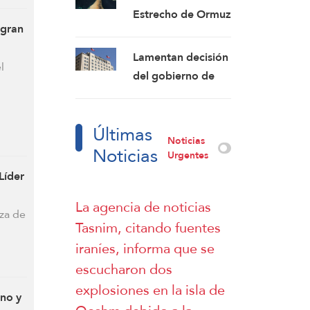
Ucrania
Estrecho de Ormuz
 gran
provocó un
terremoto en el
Lamentan decisión
l
comercio global
del gobierno de
Chile de
abandonar el
Últimas
Movimiento de los
Noticias
Noticias
No Alineados
Urgentes
Líder
La agencia de noticias
za de
Tasnim, citando fuentes
iraníes, informa que se
escucharon dos
explosiones en la isla de
no y