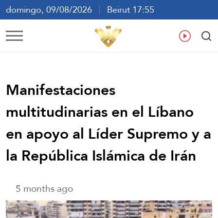
domingo, 09/08/2026
Beirut 17:55
ع
En
Fr
Es
Manifestaciones
multitudinarias en el Líbano
en apoyo al Líder Supremo y a
la República Islámica de Irán
5 months ago