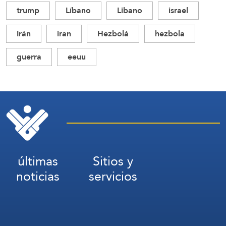
trump
Líbano
Libano
israel
Irán
iran
Hezbolá
hezbola
guerra
eeuu
últimas
Sitios y
noticias
servicios