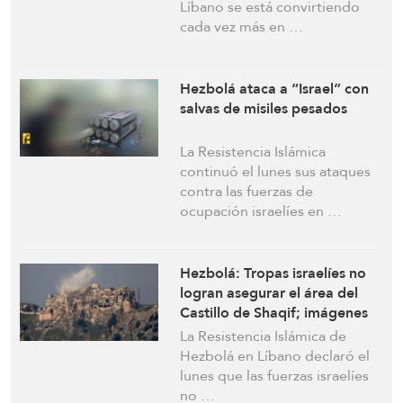
de las tácticas de Hezbolá
Líbano se está convirtiendo
cada vez más en …
Hezbolá ataca a “Israel” con
salvas de misiles pesados
La Resistencia Islámica
continuó el lunes sus ataques
contra las fuerzas de
ocupación israelíes en …
Hezbolá: Tropas israelíes no
logran asegurar el área del
Castillo de Shaqif; imágenes
desmienten las afirmaciones
La Resistencia Islámica de
Hezbolá en Líbano declaró el
lunes que las fuerzas israelíes
no …