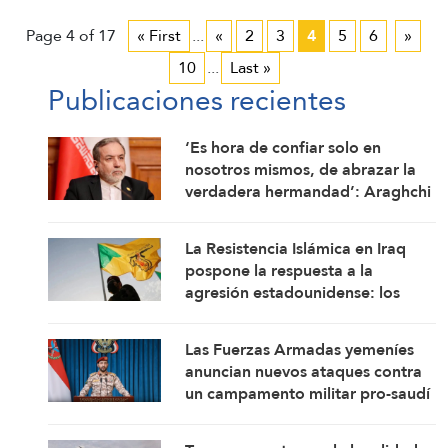
Page 4 of 17
« First
...
«
2
3
4
5
6
»
10
...
Last »
Publicaciones recientes
‘Es hora de confiar solo en
nosotros mismos, de abrazar la
verdadera hermandad’: Araghchi
La Resistencia Islámica en Iraq
pospone la respuesta a la
agresión estadounidense: los
mártires fortalecen nuestra
firmeza
Las Fuerzas Armadas yemeníes
anuncian nuevos ataques contra
un campamento militar pro-saudí
y reafirman sus fórmulas de
asedio por asedio y escalada por