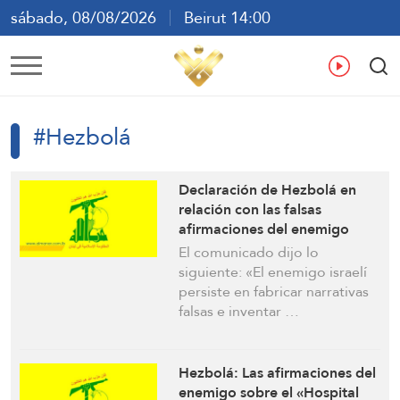
sábado, 08/08/2026
Beirut 14:00
ع
En
Fr
Es
#Hezbolá
Declaración de Hezbolá en
relación con las falsas
afirmaciones del enemigo
israelí sobre las fuerzas de la
El comunicado dijo lo
FINUL
siguiente: «El enemigo israelí
persiste en fabricar narrativas
falsas e inventar …
Hezbolá: Las afirmaciones del
enemigo sobre el «Hospital