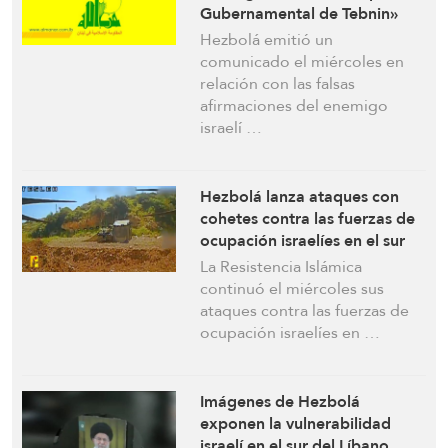
Gubernamental de Tebnin»
son un intento de encubrir sus
Hezbolá emitió un
ataques contra hospitales y
comunicado el miércoles en
personal médico
relación con las falsas
afirmaciones del enemigo
israelí …
Hezbolá lanza ataques con
cohetes contra las fuerzas de
ocupación israelíes en el sur
del Líbano y el norte de
La Resistencia Islámica
Palestina
continuó el miércoles sus
ataques contra las fuerzas de
ocupación israelíes en …
Imágenes de Hezbolá
exponen la vulnerabilidad
israelí en el sur del Líbano