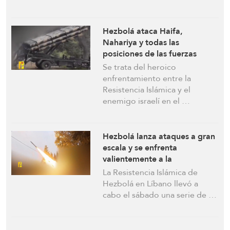
Hezbolá ataca Haifa,
Nahariya y todas las
posiciones de las fuerzas
israelíes en el sur del Líbano
Se trata del heroico
con misiles y drones
enfrentamiento entre la
Resistencia Islámica y el
enemigo israelí en el …
Hezbolá lanza ataques a gran
escala y se enfrenta
valientemente a la
desesperada incursión israelí
La Resistencia Islámica de
Hezbolá en Líbano llevó a
cabo el sábado una serie de …