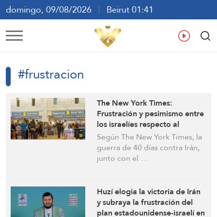
domingo, 09/08/2026
Beirut 01:41
ع
En
Fr
Es
#frustracion
The New York Times:
Frustración y pesimismo entre
los israelíes respecto al
resultado de la guerra contra
Según The New York Times, la
Irán y Líbano
guerra de 40 días contra Irán,
junto con el …
Huzí elogia la victoria de Irán
y subraya la frustración del
plan estadounidense-israelí en