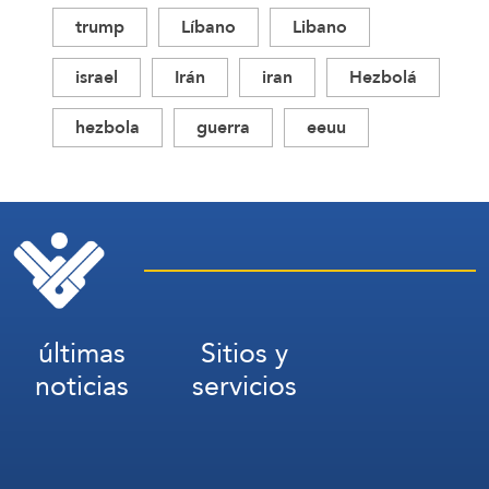
trump
Líbano
Libano
israel
Irán
iran
Hezbolá
hezbola
guerra
eeuu
últimas
Sitios y
noticias
servicios