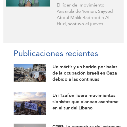
la región
El líder del movimiento
Ansarulá de Yemen, Sayyed
Abdul Malik Badreddin Al-
Huzí, sostuvo el jueves …
Publicaciones recientes
Un mártir y un herido por balas
de la ocupación israelí en Gaza
debido a las continuas
violaciones del alto el fuego
Uri Tzafon lidera movimientos
sionistas que planean asentarse
en el sur del Líbano
CGRI: La reapertura del estrecho