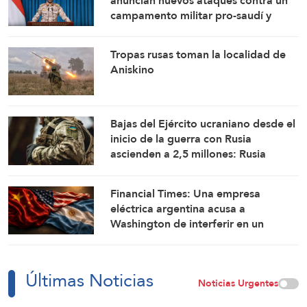
anuncian nuevos ataques contra un
campamento militar pro-saudí y
reafirman sus fórmulas de asedio por
asedio y escalada por escalada
Tropas rusas toman la localidad de
Aniskino
Bajas del Ejército ucraniano desde el
inicio de la guerra con Rusia
ascienden a 2,5 millones: Rusia
Financial Times: Una empresa
eléctrica argentina acusa a
Washington de interferir en un
proyecto con China
Últimas Noticias
Noticias Urgentes