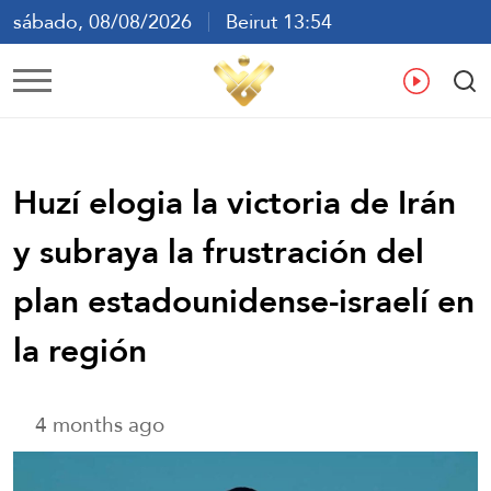
sábado, 08/08/2026
Beirut 13:54
ع
En
Fr
Es
Huzí elogia la victoria de Irán
y subraya la frustración del
plan estadounidense-israelí en
la región
4 months ago