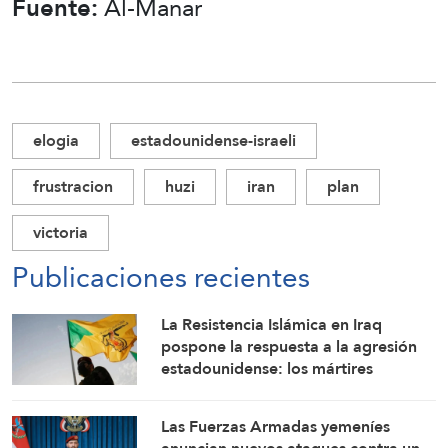
Fuente:
Al-Manar
elogia
estadounidense-israeli
frustracion
huzi
iran
plan
victoria
Publicaciones recientes
La Resistencia Islámica en Iraq
pospone la respuesta a la agresión
estadounidense: los mártires
fortalecen nuestra firmeza
Las Fuerzas Armadas yemeníes