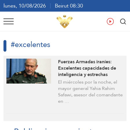
lunes, 10/08/2026
Beirut 08:30
ع
En
Fr
Es
#excelentes
Fuerzas Armadas iraníes:
Excelentes capacidades de
inteligencia y estrechas
relaciones con países
El miércoles por la noche, el
extranjeros que realizan
mayor general Yahia Rahim
vigilancia satelital
Safawi, asesor del comandante
en …