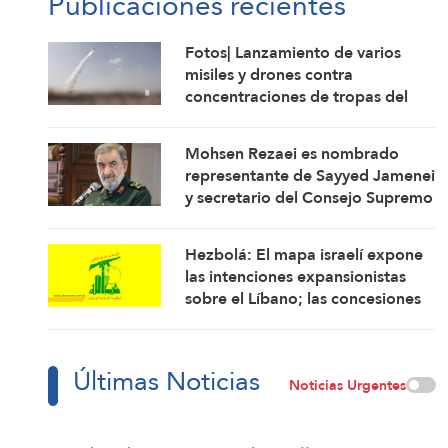
Publicaciones recientes
Fotos| Lanzamiento de varios
misiles y drones contra
concentraciones de tropas del
régimen saudí y depósitos de
armas en Mokha
Mohsen Rezaei es nombrado
representante de Sayyed Jamenei
y secretario del Consejo Supremo
de Seguridad Nacional de Irán
Hezbolá: El mapa israelí expone
las intenciones expansionistas
sobre el Líbano; las concesiones
ponen al país en mayor riesgo
Últimas Noticias
Noticias Urgentes