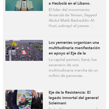
a Hezbolá en el Líbano.
Arabia Saudí refuerza los
El líder del movimiento
planes estadounidenses e
Ansarulá de Yemen, Sayyed
israelíes en la región
Abdul Malik Badreddin Al-
Huzí, subrayó el jueves …
Los yemeníes organizan una
multitudinaria manifestación
en apoyo al Eje de la
Resistencia y celebran la
La capital yemení, Saná, fue
victoria de Hezbolá
escenario de una
multitudinaria marcha de un
millón de personas …
Eje de la Resistencia: El
legado inmortal del general
Soleimani