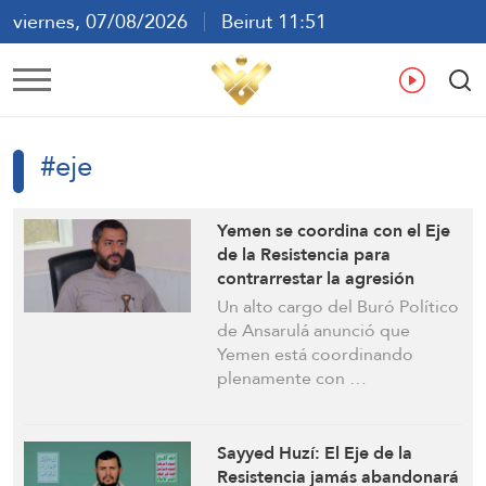
viernes, 07/08/2026
Beirut 11:51
ع
En
Fr
Es
#eje
Yemen se coordina con el Eje
de la Resistencia para
contrarrestar la agresión
estadounidense-israelí:
Un alto cargo del Buró Político
Funcionario de Ansarulá
de Ansarulá anunció que
Yemen está coordinando
plenamente con …
Sayyed Huzí: El Eje de la
Resistencia jamás abandonará