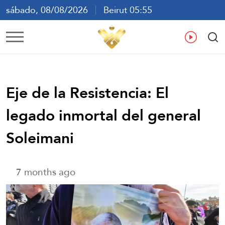
sábado, 08/08/2026
Beirut 05:55
ع
En
Fr
Es
Eje de la Resistencia: El
legado inmortal del general
Soleimani
7 months ago