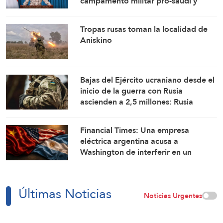
campamento militar pro-saudí y
reafirman sus fórmulas de asedio por
asedio y escalada por escalada
Tropas rusas toman la localidad de
Aniskino
Bajas del Ejército ucraniano desde el
inicio de la guerra con Rusia
ascienden a 2,5 millones: Rusia
Financial Times: Una empresa
eléctrica argentina acusa a
Washington de interferir en un
proyecto con China
Últimas Noticias
Noticias Urgentes