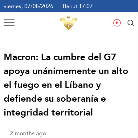
viernes, 07/08/2026
Beirut 17:07
ع
En
Fr
Es
Macron: La cumbre del G7
apoya unánimemente un alto
el fuego en el Líbano y
defiende su soberanía e
integridad territorial
2 months ago