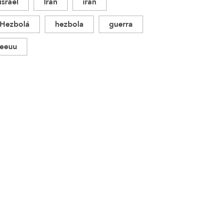
israel
Irán
iran
Hezbolá
hezbola
guerra
eeuu