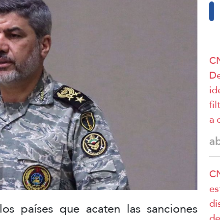
CN
De
id
fi
a 
a
CN
es
di
e los países que acaten las sanciones
de