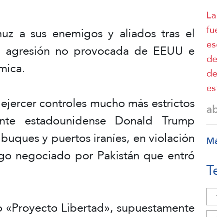
La
fu
uz a sus enemigos y aliados tras el
es
 la agresión no provocada de EEUU e
de
ámica.
de
es
ejercer controles mucho más estrictos
a
nte estadounidense Donald Trump
buques y puertos iraníes, en violación
M
uego negociado por Pakistán que entró
T
do «Proyecto Libertad», supuestamente