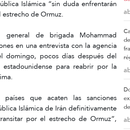
ública Islámica “sin duda enfrentarán
a
el estrecho de Ormuz.
Ca
 el general de brigada Mohammad
de
iones en una entrevista con la agencia
fr
el domingo, pocos días después del
ré
 estadounidense para reabrir por la
a
tima.
Do
 países que acaten las sanciones
ex
d
blica Islámica de Irán definitivamente
 transitar por el estrecho de Ormuz”,
a