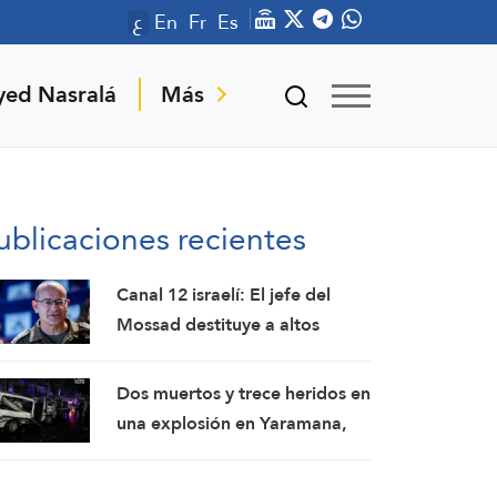
ع
En
Fr
Es
yed Nasralá
Más
ublicaciones recientes
Canal 12 israelí: El jefe del
Mossad destituye a altos
funcionarios tras el fracaso de
su intento por derrocar al
Dos muertos y trece heridos en
régimen iraní
una explosión en Yaramana,
en la zona rural de Damasco:
SANA