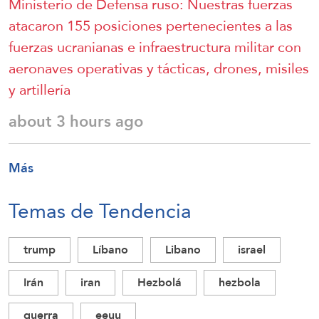
Ministerio de Defensa ruso: Nuestras fuerzas
atacaron 155 posiciones pertenecientes a las
fuerzas ucranianas e infraestructura militar con
aeronaves operativas y tácticas, drones, misiles
y artillería
about 3 hours ago
Más
Temas de Tendencia
trump
Líbano
Libano
israel
Irán
iran
Hezbolá
hezbola
guerra
eeuu