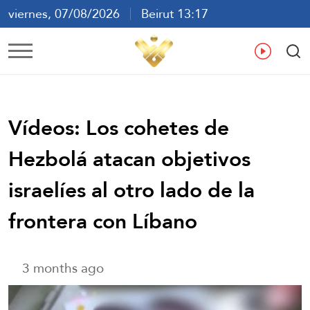
viernes, 07/08/2026
Beirut 13:17
ع
En
Fr
Es
Vídeos: Los cohetes de
Hezbolá atacan objetivos
israelíes al otro lado de la
frontera con Líbano
3 months ago