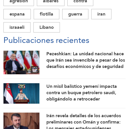
agresion
albares
contra
espana
flotilla
guerra
iran
israaeli
Libano
Publicaciones recientes
Pezeshkian: La unidad nacional hace
que Irán sea invencible a pesar de los
desafíos económicos y de seguridad
Un misil balístico yemení impacta
contra un buque petrolero saudí,
obligándolo a retroceder
Irán revela detalles de los acuerdos
preliminares con Omán y confirma:
Los mensajes estadounidenses