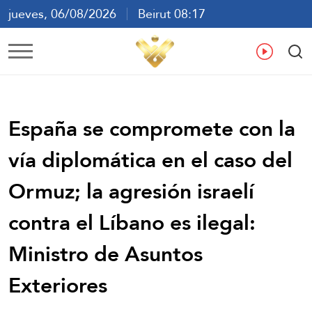
jueves, 06/08/2026
Beirut 08:17
ع
En
Fr
Es
España se compromete con la
vía diplomática en el caso del
Ormuz; la agresión israelí
contra el Líbano es ilegal:
Ministro de Asuntos
Exteriores