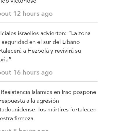
lido victorioso
bout 12 hours ago
iciales israelíes advierten: “La zona
 seguridad en el sur del Líbano
rtalecerá a Hezbolá y revivirá su
oria”
bout 16 hours ago
 Resistencia Islámica en Iraq pospone
 respuesta a la agresión
tadounidense: los mártires fortalecen
estra firmeza