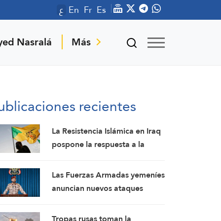
ع
En
Fr
Es
yed Nasralá
Más
ublicaciones recientes
La Resistencia Islámica en Iraq
pospone la respuesta a la
agresión estadounidense: los
mártires fortalecen nuestra
Las Fuerzas Armadas yemeníes
firmeza
anuncian nuevos ataques
contra un campamento militar
pro-saudí y reafirman sus
Tropas rusas toman la