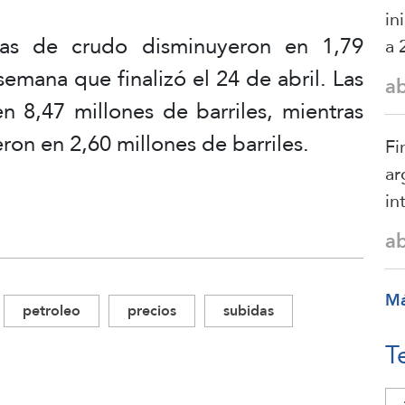
in
rvas de crudo disminuyeron en 1,79
a 
semana que finalizó el 24 de abril. Las
a
n 8,47 millones de barriles, mientras
ron en 2,60 millones de barriles.
Fi
ar
in
a
M
petroleo
precios
subidas
T