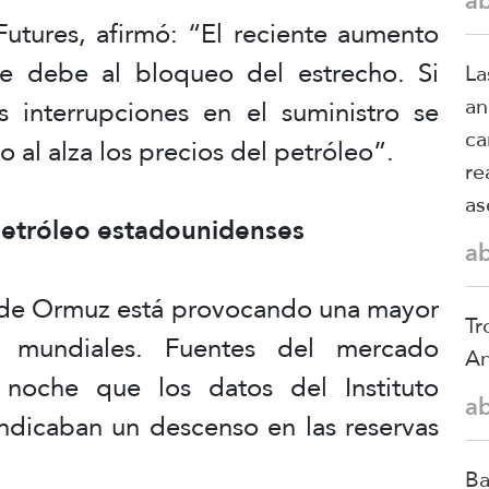
a
Futures, afirmó: “El reciente aumento
se debe al bloqueo del estrecho. Si
La
an
 interrupciones en el suministro se
ca
 al alza los precios del petróleo”.
re
as
petróleo estadounidenses
a
ho de Ormuz está provocando una mayor
Tr
s mundiales. Fuentes del mercado
An
 noche que los datos del Instituto
a
indicaban un descenso en las reservas
Ba