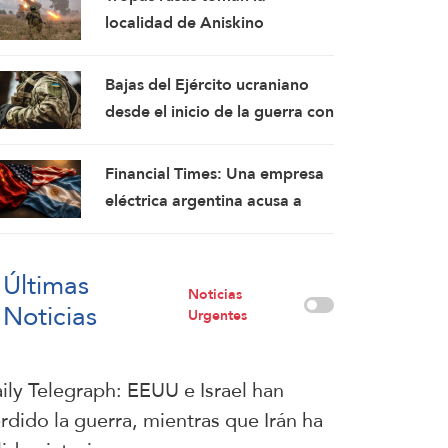
fórmulas de asedio por asedio
localidad de Aniskino
y escalada por escalada
Bajas del Ejército ucraniano
desde el inicio de la guerra con
Rusia ascienden a 2,5 millones:
Rusia
Financial Times: Una empresa
eléctrica argentina acusa a
Washington de interferir en un
proyecto con China
Últimas
Noticias
Noticias
Urgentes
ily Telegraph: EEUU e Israel han
rdido la guerra, mientras que Irán ha