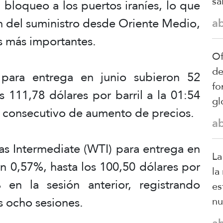
sa
bloqueo a los puertos iraníes, lo que
ón del suministro desde Oriente Medio,
a
s más importantes.
Of
de
 para entrega en junio subieron 52
fo
s 111,78 dólares por barril a la 01:54
gl
a consecutivo de aumento de precios.
a
as Intermediate (WTI) para entrega en
La
un 0,57%, hasta los 100,50 dólares por
la
 en la sesión anterior, registrando
es
s ocho sesiones.
nu