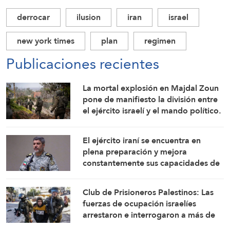
derrocar
ilusion
iran
israel
new york times
plan
regimen
Publicaciones recientes
La mortal explosión en Majdal Zoun
pone de manifiesto la división entre
el ejército israelí y el mando político.
Las investigaciones no logran
identificar las circunstancias
El ejército iraní se encuentra en
plena preparación y mejora
constantemente sus capacidades de
combate: Portavoz
Club de Prisioneros Palestinos: Las
fuerzas de ocupación israelíes
arrestaron e interrogaron a más de
60 ciudadanos del campamento de