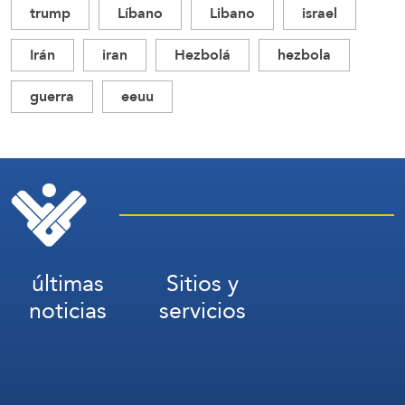
trump
Líbano
Libano
israel
Irán
iran
Hezbolá
hezbola
guerra
eeuu
últimas
Sitios y
noticias
servicios