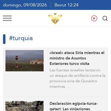
domingo, 09/08/2026
Beirut 12:24
ع
En
Fr
Es
#turquia
«Israel» ataca Siria mientras el
ministro de Asuntos
Exteriores turco visita
Damasco, poniendo de
Las fuerzas israelíes lanzaron
manifiesto las tensiones entre
un ataque de artillería contra la
Tel Aviv y Ankara
provincia siria de Quneitra
mientras …
Declaración egipcia-turca-
qatarí: Las violaciones