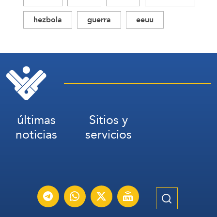
hezbola
guerra
eeuu
últimas
Sitios y
noticias
servicios