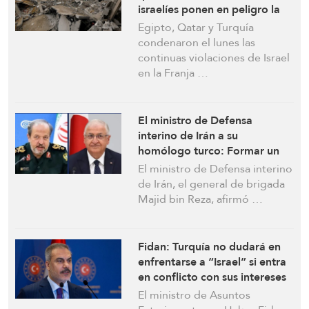
israelíes ponen en peligro la
segunda fase del alto el fuego
Egipto, Qatar y Turquía
en Gaza
condenaron el lunes las
continuas violaciones de Israel
en la Franja …
El ministro de Defensa
interino de Irán a su
homólogo turco: Formar un
mecanismo conjunto de
El ministro de Defensa interino
seguridad islámico para
de Irán, el general de brigada
garantizar la seguridad de la
Majid bin Reza, afirmó …
región
Fidan: Turquía no dudará en
enfrentarse a “Israel” si entra
en conflicto con sus intereses
El ministro de Asuntos