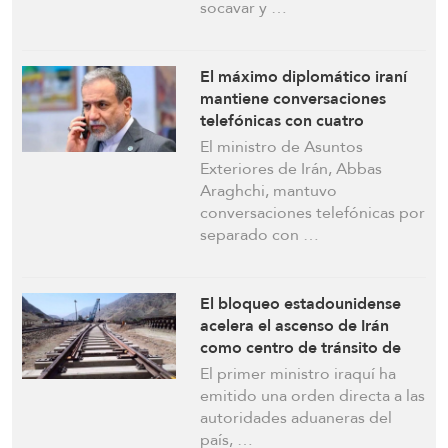
socavar y …
El máximo diplomático iraní
mantiene conversaciones
telefónicas con cuatro
naciones en medio de las
El ministro de Asuntos
tensiones entre EEUU e
Exteriores de Irán, Abbas
“Israel”
Araghchi, mantuvo
conversaciones telefónicas por
separado con …
El bloqueo estadounidense
acelera el ascenso de Irán
como centro de tránsito de
Eurasia
El primer ministro iraquí ha
emitido una orden directa a las
autoridades aduaneras del
país, …