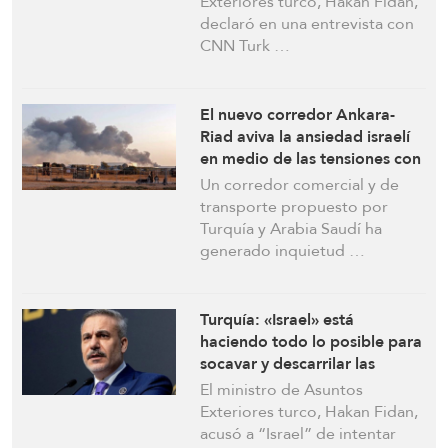
Exteriores turco, Hakan Fidan,
declaró en una entrevista con
CNN Turk …
El nuevo corredor Ankara-
Riad aviva la ansiedad israelí
en medio de las tensiones con
Turquía: Informe
Un corredor comercial y de
transporte propuesto por
Turquía y Arabia Saudí ha
generado inquietud …
Turquía: «Israel» está
haciendo todo lo posible para
socavar y descarrilar las
negociaciones entre Irán y
El ministro de Asuntos
EEUU
Exteriores turco, Hakan Fidan,
acusó a “Israel” de intentar