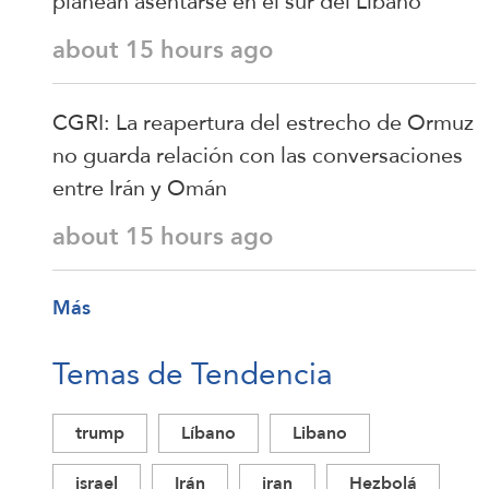
planean asentarse en el sur del Líbano
about 15 hours ago
CGRI: La reapertura del estrecho de Ormuz
no guarda relación con las conversaciones
entre Irán y Omán
about 15 hours ago
Más
Temas de Tendencia
trump
Líbano
Libano
israel
Irán
iran
Hezbolá