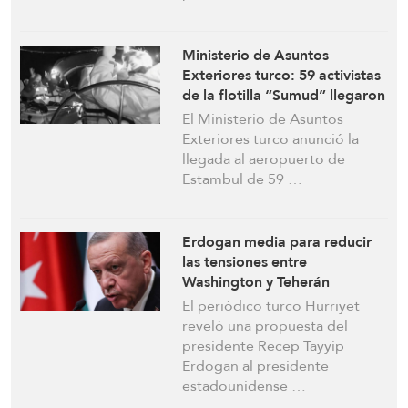
Ministerio de Asuntos
Exteriores turco: 59 activistas
de la flotilla “Sumud” llegaron
a Estambul tras ser arrestados
El Ministerio de Asuntos
en Israel
Exteriores turco anunció la
llegada al aeropuerto de
Estambul de 59 …
Erdogan media para reducir
las tensiones entre
Washington y Teherán
El periódico turco Hurriyet
reveló una propuesta del
presidente Recep Tayyip
Erdogan al presidente
estadounidense …