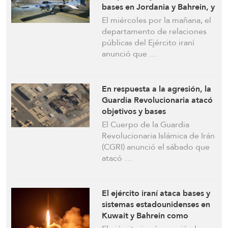
bases en Jordania y Bahrein, y
la Guardia Revolucionaria
El miércoles por la mañana, el
ataca un centro de datos de
departamento de relaciones
Amazon
públicas del Ejército iraní
anunció que …
En respuesta a la agresión, la
Guardia Revolucionaria atacó
objetivos y bases
estadounidenses en Kuwait y
El Cuerpo de la Guardia
Bahrein, confirmando la
Revolucionaria Islámica de Irán
muerte de militares
(CGRI) anunció el sábado que
norteamericanos
atacó …
El ejército iraní ataca bases y
sistemas estadounidenses en
Kuwait y Bahrein como
respuesta a las agresiones