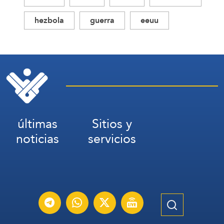
hezbola
guerra
eeuu
últimas
Sitios y
noticias
servicios