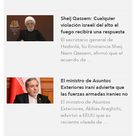
Sheij Qassem: Cualquier
violación israelí del alto el
fuego recibirá una respuesta
apropiada
El secretario general de
Hezbolá, Su Eminencia Sheij
Naim Qassem, afirmó que el
acuerdo de …
El ministro de Asuntos
Exteriores iraní advierte que
las fuerzas armadas iraníes no
dejarán ningún ataque sin
El ministro de Asuntos
respuesta tras la reciente
Exteriores, Abbas Araghchi,
agresión estadounidense
advirtió a EEUU que su
reciente oleada de …