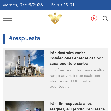
viernes, 07/08/2026
Beirut 19:01
ع
En
Fr
Es
#respuesta
Irán destruirá varias
instalaciones energéticas por
cada puente o central
eléctrica atacada por EEUU:
Una fuente militar iraní de alto
Informe
rango advirtió que cualquier
ataque de EEUU contra
puentes …
Irán: En respuesta a los
ataques, el Ejército iraní ataca