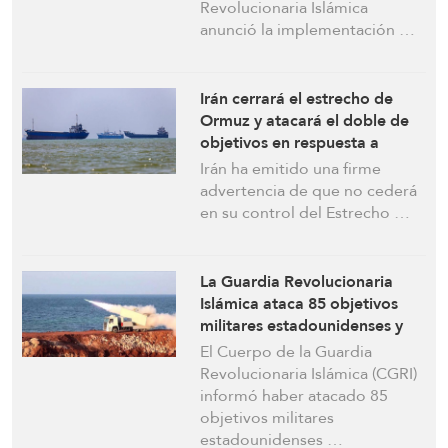
contra territorio iraní
Revolucionaria Islámica
anunció la implementación …
Irán cerrará el estrecho de
Ormuz y atacará el doble de
objetivos en respuesta a
cualquier ataque
Irán ha emitido una firme
estadounidense: Fuente a
advertencia de que no cederá
Press TV
en su control del Estrecho …
La Guardia Revolucionaria
Islámica ataca 85 objetivos
militares estadounidenses y
derriba un dron MQ-9 como
El Cuerpo de la Guardia
respuesta a la agresión contra
Revolucionaria Islámica (CGRI)
territorio iraní
informó haber atacado 85
objetivos militares
estadounidenses …