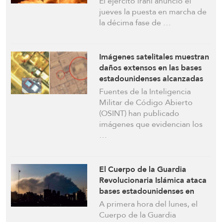
El ejército iraní anunció el
jueves la puesta en marcha de
la décima fase de …
Imágenes satelitales muestran
daños extensos en las bases
estadounidenses alcanzadas
por los ataques de represalia
Fuentes de la Inteligencia
iraníes
Militar de Código Abierto
(OSINT) han publicado
imágenes que evidencian los
…
El Cuerpo de la Guardia
Revolucionaria Islámica ataca
bases estadounidenses en
Bahrein, Jordania y Kuwait en
A primera hora del lunes, el
respuesta a las agresiones
Cuerpo de la Guardia