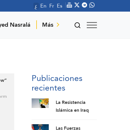
ع
En
Fr
Es
yed Nasralá
Más
Publicaciones
dow”
recientes
torm
La Resistencia
Islámica en Iraq
pospone la
respuesta a la
Las Fuerzas