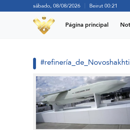
sábado, 08/08/2026
Beirut 00:21
Página principal
Not
#refinería_de_Novoshakhti