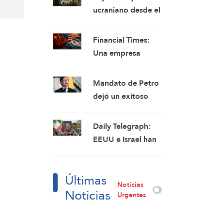
ucraniano desde el
inicio de la guerra
con Rusia
Financial Times:
ascienden a 2,5
Una empresa
millones: Rusia
eléctrica argentina
acusa a
Mandato de Petro
Washington de
dejó un exitoso
interferir en un
desarrollo de las
proyecto con
políticas sociales
Daily Telegraph:
China
EEUU e Israel han
perdido la guerra,
mientras que Irán
Últimas
ha salido
Noticias
Noticias
victorioso
Urgentes