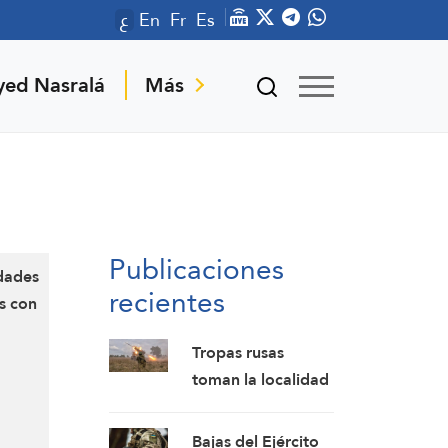
ع
En
Fr
Es
yed Nasralá
Más
Publicaciones
idades
recientes
as con
Tropas rusas
toman la localidad
de Aniskino
Bajas del Ejército