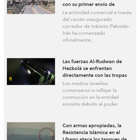
con su primer envío de
exportación
La actividad comercial a través
del recién inaugurado
corredor de tránsito Pakistán-
Irán ha comenzado
oficialmente, …
Las fuerzas Al-Rudwan de
Hezbolá se enfrentan
directamente con las tropas
de ocupación israelíes en la
Los medios israelíes
zona fronteriza
comenzaron a reflejar la
conmoción en la entidad
sionista debido al poder …
Con armas apropiadas, la
Resistencia Islámica en el
Líbano ataca los tanques de