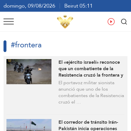
domingo, 09/08/2026
Beirut 05:11
ع
En
Fr
Es
#frontera
El «ejército israelí» reconoce
que un combatiente de la
Resistencia cruzó la frontera y
abrió fuego contra las tropas
El portavoz militar sionista
anunció que uno de los
combatientes de la Resistencia
cruzó el …
El corredor de tránsito Irán-
Pakistán inicia operaciones