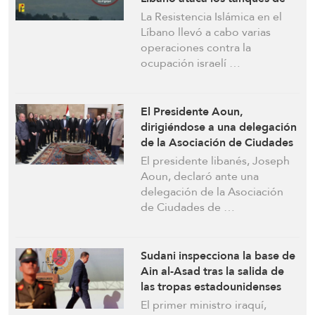
ocupación y derriba un dron
La Resistencia Islámica en el
Líbano llevó a cabo varias
operaciones contra la
ocupación israelí …
El Presidente Aoun,
dirigiéndose a una delegación
de la Asociación de Ciudades
de la Frontera Sur: El Estado
El presidente libanés, Joseph
tiene la obligación de
Aoun, declaró ante una
ayudarlos
delegación de la Asociación
de Ciudades de …
Sudani inspecciona la base de
Ain al-Asad tras la salida de
las tropas estadounidenses
El primer ministro iraquí,