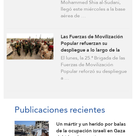
Mohammed Shia al-Sudani,
llegó este miércoles a la base
aérea de …
Las Fuerzas de Movilización
Popular refuerzan su
despliegue a lo largo de la
franja fronteriza entre Iraq y
El lunes, la 25.ª Brigada de las
Siria tras el acuerdo entre
Fuerzas de Movilización
Damasco y las FDS
Popular reforzó su despliegue
a …
Publicaciones recientes
Un mártir y un herido por balas
de la ocupación israelí en Gaza