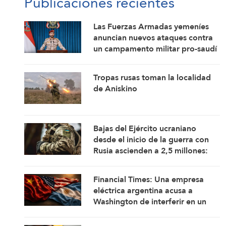
Publicaciones recientes
Las Fuerzas Armadas yemeníes
anuncian nuevos ataques contra
un campamento militar pro-saudí
y reafirman sus fórmulas de
asedio por asedio y escalada por
Tropas rusas toman la localidad
escalada
de Aniskino
Bajas del Ejército ucraniano
desde el inicio de la guerra con
Rusia ascienden a 2,5 millones:
Rusia
Financial Times: Una empresa
eléctrica argentina acusa a
Washington de interferir en un
proyecto con China