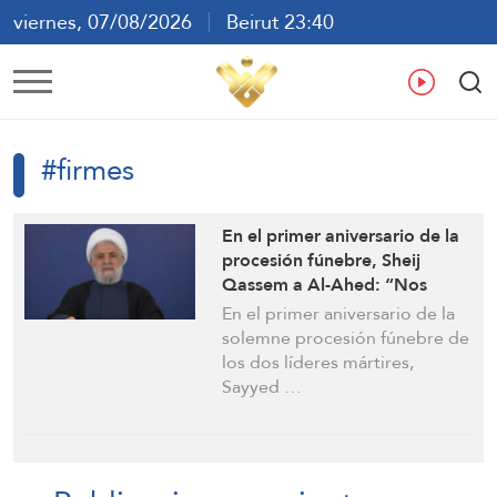
viernes, 07/08/2026
Beirut 23:40
ع
En
Fr
Es
#firmes
En el primer aniversario de la
procesión fúnebre, Sheij
Qassem a Al-Ahed: “Nos
mantendremos firmes y
En el primer aniversario de la
nuestro derecho a
solemne procesión fúnebre de
defendernos y resistir es
los dos líderes mártires,
legítimo”
Sayyed …