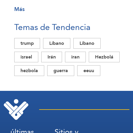
Más
Temas de Tendencia
trump
Líbano
Libano
israel
Irán
iran
Hezbolá
hezbola
guerra
eeuu
últimas
Sitios y