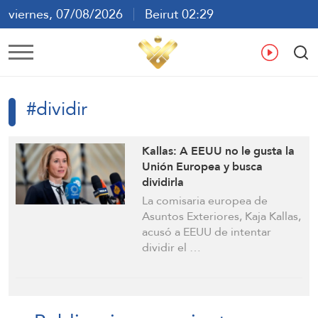
viernes, 07/08/2026
Beirut 02:29
ع
En
Fr
Es
#dividir
Kallas: A EEUU no le gusta la
Unión Europea y busca
dividirla
La comisaria europea de
Asuntos Exteriores, Kaja Kallas,
acusó a EEUU de intentar
dividir el …