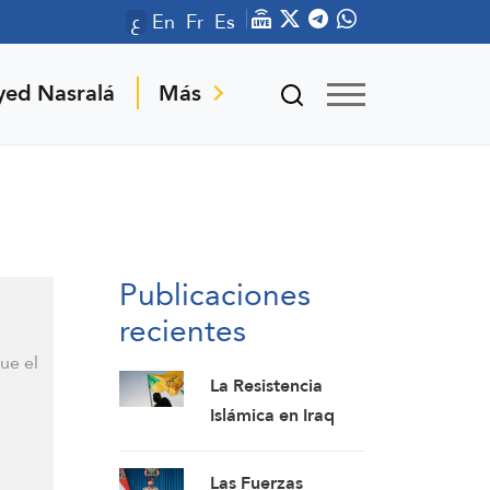
ع
En
Fr
Es
yed Nasralá
Más
Publicaciones
recientes
ue el
La Resistencia
Islámica en Iraq
pospone la
respuesta a la
Las Fuerzas