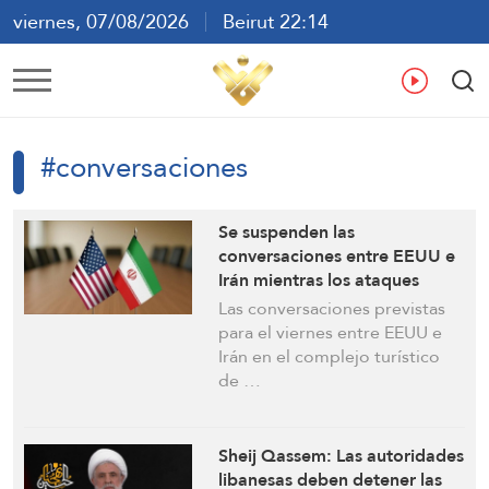
viernes, 07/08/2026
Beirut 22:14
ع
En
Fr
Es
#conversaciones
Se suspenden las
conversaciones entre EEUU e
Irán mientras los ataques
israelíes continúan en el sur
Las conversaciones previstas
del Líbano
para el viernes entre EEUU e
Irán en el complejo turístico
de …
Sheij Qassem: Las autoridades
libanesas deben detener las