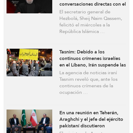
conversaciones directas con el
enemigo israelí. Las fuerzas
El secretario general de
de ocupación sin duda se
Hezbolá, Sheij Naim Qassem,
retirarán
felicitó el miércoles a la
República Islámica …
Tasnim: Debido a los
continuos crímenes israelíes
en el Líbano, Irán suspende las
conversaciones con EEUU
La agencia de noticias iraní
Tasnim reveló que, ante los
continuos crímenes de la
ocupación …
En una reunión en Teherán,
Araghchi y el jefe del ejército
pakistaní discutieron
iniciativas diplomáticas para