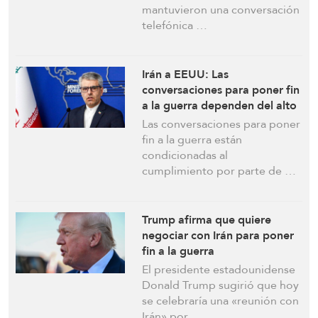
mantuvieron una conversación
telefónica …
Irán a EEUU: Las
conversaciones para poner fin
a la guerra dependen del alto
el fuego en el Líbano
Las conversaciones para poner
fin a la guerra están
condicionadas al
cumplimiento por parte de …
Trump afirma que quiere
negociar con Irán para poner
fin a la guerra
El presidente estadounidense
Donald Trump sugirió que hoy
se celebraría una «reunión con
Irán» por …