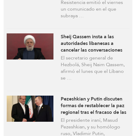
conversaciones directas con el
Resistencia emitió el viernes
enemigo israelí
un comunicado en el que
subraya …
Sheij Qassem insta a las
autoridades libanesas a
cancelar las conversaciones
directas con el enemigo: Los
El secretario general de
combatientes de Hezbolá
Hezbolá, Sheij Naim Qassem,
capturarán a soldados
afirmó el lunes que el Líbano
israelíes
se …
Pezeshkian y Putin discuten
formas de restablecer la paz
regional tras el fracaso de las
conversaciones con EEUU
El presidente iraní, Masud
Pezeshkian, y su homólogo
ruso, Vladimir Putin,