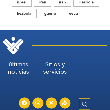
israel
Irán
iran
Hezbolá
hezbola
guerra
eeuu
últimas
Sitios y
noticias
servicios