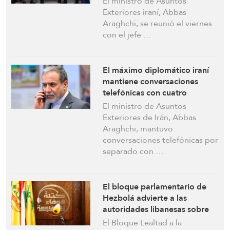
El ministro de Asuntos
poner fin a la guerra
Exteriores iraní, Abbas
Araghchi, se reunió el viernes
con el jefe …
El máximo diplomático iraní
mantiene conversaciones
telefónicas con cuatro
naciones en medio de las
El ministro de Asuntos
tensiones entre EEUU e
Exteriores de Irán, Abbas
“Israel”
Araghchi, mantuvo
conversaciones telefónicas por
separado con …
El bloque parlamentario de
Hezbolá advierte a las
autoridades libanesas sobre
los peligros de las
El Bloque Lealtad a la