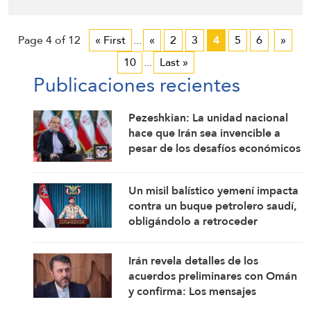
Page 4 of 12
« First
...
«
2
3
4
5
6
»
10
...
Last »
Publicaciones recientes
Pezeshkian: La unidad nacional
hace que Irán sea invencible a
pesar de los desafíos económicos
y de seguridad
Un misil balístico yemení impacta
contra un buque petrolero saudí,
obligándolo a retroceder
Irán revela detalles de los
acuerdos preliminares con Omán
y confirma: Los mensajes
estadounidenses indican su