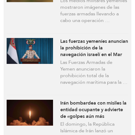
Los medios militares yemeníes
mostraron imágenes de las
fuerzas armadas llevando a
cabo una operación …
Las fuerzas yemeníes anuncian
la prohibición de la
navegación israelí en el Mar
Rojo y atacan objetivos
Las Fuerzas Armadas de
israelíes
Yemen anunciaron la
prohibición total de la
navegación marítima para la …
Irán bombardea con misiles la
entidad ocupante y advierte
de «golpes aún más
contundentes» si persisten los
El domingo, la República
ataques en el Líbano
Islámica de Irán lanzó un