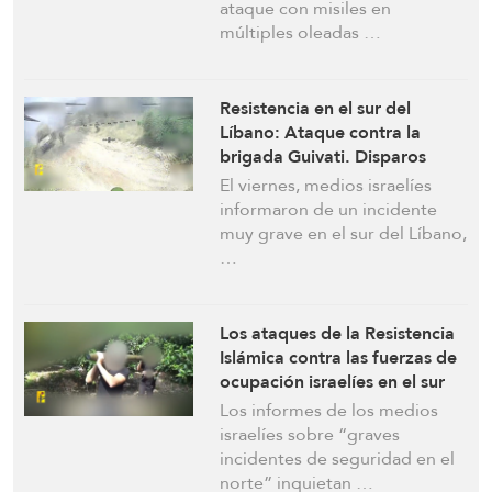
ataque con misiles en
múltiples oleadas …
Resistencia en el sur del
Líbano: Ataque contra la
brigada Guivati. Disparos
contra 4 drones Hermes 450 y
El viernes, medios israelíes
un avión de combate israelíes.
informaron de un incidente
Trece soldados heridos
muy grave en el sur del Líbano,
…
Los ataques de la Resistencia
Islámica contra las fuerzas de
ocupación israelíes en el sur
del Líbano no cesan.
Los informes de los medios
Helicópteros enemigos
israelíes sobre “graves
evacuan a los heridos
incidentes de seguridad en el
norte” inquietan …