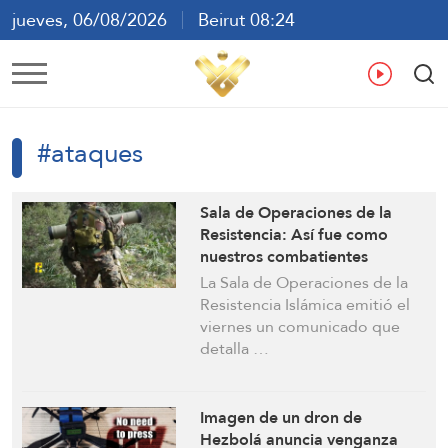
jueves, 06/08/2026
Beirut 08:24
ع
En
Fr
Es
#ataques
Sala de Operaciones de la
Resistencia: Así fue como
nuestros combatientes
emboscaron a las fuerzas
La Sala de Operaciones de la
israelíes que intentaban
Resistencia Islámica emitió el
avanzar hacia Maydal Zun
viernes un comunicado que
detalla …
Imagen de un dron de
Hezbolá anuncia venganza