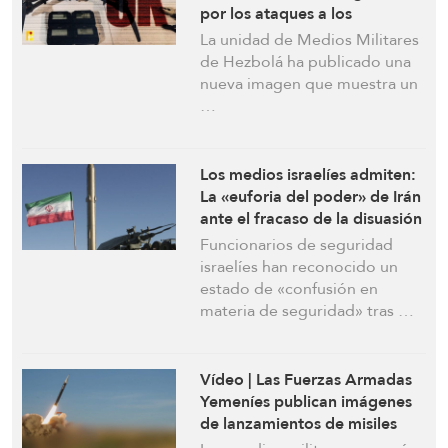
por los ataques a los
buscapersonas: «No hace
La unidad de Medios Militares
falta pulsar Aceptar”
de Hezbolá ha publicado una
nueva imagen que muestra un
…
Los medios israelíes admiten:
La «euforia del poder» de Irán
ante el fracaso de la disuasión
Funcionarios de seguridad
israelíes han reconocido un
estado de «confusión en
materia de seguridad» tras …
Vídeo | Las Fuerzas Armadas
Yemeníes publican imágenes
de lanzamientos de misiles
contra la Jaffa ocupada