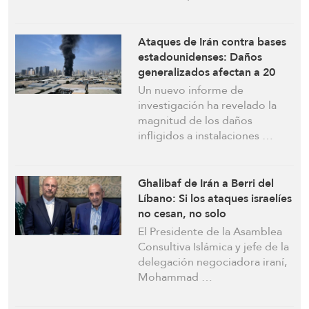
Ataques de Irán contra bases
estadounidenses: Daños
generalizados afectan a 20
instalaciones militares en
Un nuevo informe de
Oriente Medio
investigación ha revelado la
magnitud de los daños
infligidos a instalaciones …
Ghalibaf de Irán a Berri del
Líbano: Si los ataques israelíes
no cesan, no solo
suspenderemos las
El Presidente de la Asamblea
negociaciones, sino que
Consultiva Islámica y jefe de la
también nos uniremos a la
delegación negociadora iraní,
lucha
Mohammad …