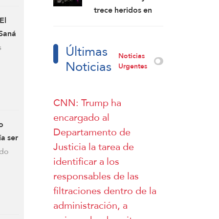
fracaso de su
trece heridos en
intento por
El
una explosión en
derrocar al
 Saná
Yaramana, en la
régimen iraní
Últimas
s
zona rural de
Noticias
Noticias
Damasco: SANA
Urgentes
CNN: Trump ha
encargado al
o
Departamento de
a ser
Justicia la tarea de
ado
identificar a los
responsables de las
filtraciones dentro de la
administración, a