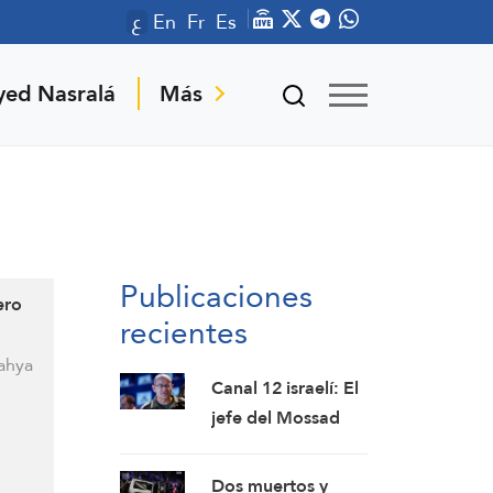
ع
En
Fr
Es
yed Nasralá
Más
Publicaciones
ero
recientes
Yahya
Canal 12 israelí: El
jefe del Mossad
destituye a altos
funcionarios tras el
Dos muertos y