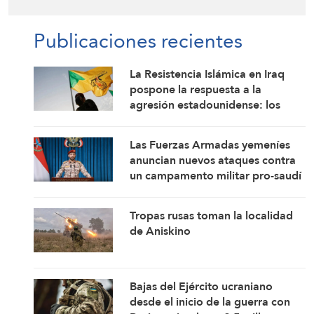
Publicaciones recientes
La Resistencia Islámica en Iraq
pospone la respuesta a la
agresión estadounidense: los
mártires fortalecen nuestra
firmeza
Las Fuerzas Armadas yemeníes
anuncian nuevos ataques contra
un campamento militar pro-saudí
y reafirman sus fórmulas de
asedio por asedio y escalada por
Tropas rusas toman la localidad
escalada
de Aniskino
Bajas del Ejército ucraniano
desde el inicio de la guerra con