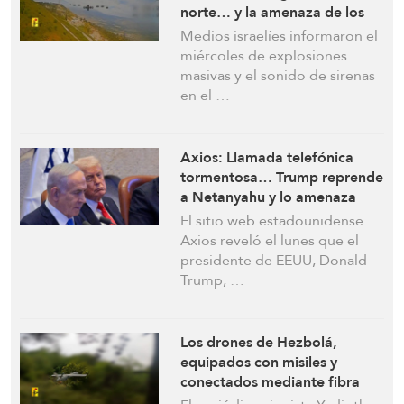
norte… y la amenaza de los
drones va en aumento.
Medios israelíes informaron el
miércoles de explosiones
masivas y el sonido de sirenas
en el …
Axios: Llamada telefónica
tormentosa… Trump reprende
a Netanyahu y lo amenaza
con el aislamiento
El sitio web estadounidense
internacional
Axios reveló el lunes que el
presidente de EEUU, Donald
Trump, …
Los drones de Hezbolá,
equipados con misiles y
conectados mediante fibra
óptica, representan una seria