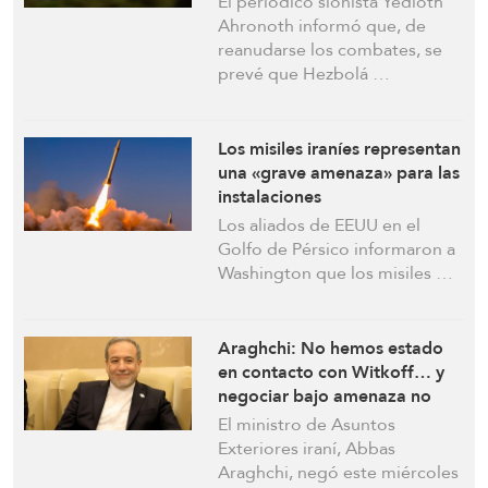
El periódico sionista Yedioth
amenaza para “Israel” en
Ahronoth informó que, de
cualquier batalla futura:
reanudarse los combates, se
Yedioth Ahronoth
prevé que Hezbolá …
Los misiles iraníes representan
una «grave amenaza» para las
instalaciones
estadounidenses, advierten
Los aliados de EEUU en el
los aliados de Washington en
Golfo de Pérsico informaron a
el Golfo Pérsico
Washington que los misiles …
Araghchi: No hemos estado
en contacto con Witkoff… y
negociar bajo amenaza no
tiene éxito
El ministro de Asuntos
Exteriores iraní, Abbas
Araghchi, negó este miércoles