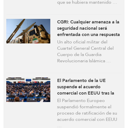
que se hubiera mantenido …
CGRI: Cualquier amenaza a la
seguridad nacional será
enfrentada con una respuesta
inmediata y decisiva
Un alto oficial militar del
Cuartel General Central del
Cuerpo de la Guardia
Revolucionaria Islámica …
El Parlamento de la UE
suspende el acuerdo
comercial con EEUU tras la
amenaza arancelaria de
El Parlamento Europeo
Trump
suspendió formalmente el
proceso de ratificación de su
acuerdo comercial con EEUU
…