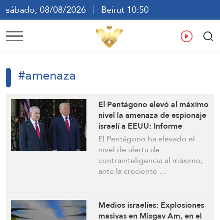
sábado, 08/08/2026
Beirut 10:50
ع
En
Fr
Es
#amenaza
El Pentágono elevó al máximo
nivel la amenaza de espionaje
israelí a EEUU: Informe
El Pentágono ha elevado el
nivel de alerta de
contrainteligencia al máximo,
ante la creciente …
Medios israelíes: Explosiones
masivas en Misgav Am, en el