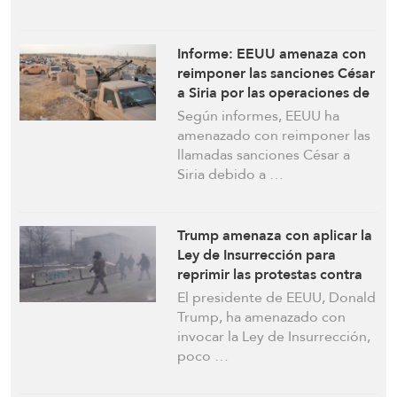
Informe: EEUU amenaza con
reimponer las sanciones César
a Siria por las operaciones de
las FDS
Según informes, EEUU ha
amenazado con reimponer las
llamadas sanciones César a
Siria debido a …
Trump amenaza con aplicar la
Ley de Insurrección para
reprimir las protestas contra
el asesinato de Renee Good
El presidente de EEUU, Donald
por un agente del ICE
Trump, ha amenazado con
invocar la Ley de Insurrección,
poco …