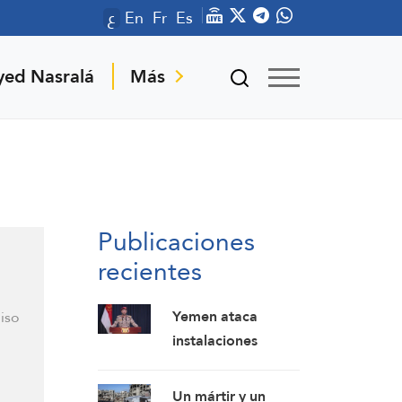
ع
En
Fr
Es
yed Nasralá
Más
Publicaciones
recientes
Yemen ataca
iso
instalaciones
energéticas
saudíes como
Un mártir y un