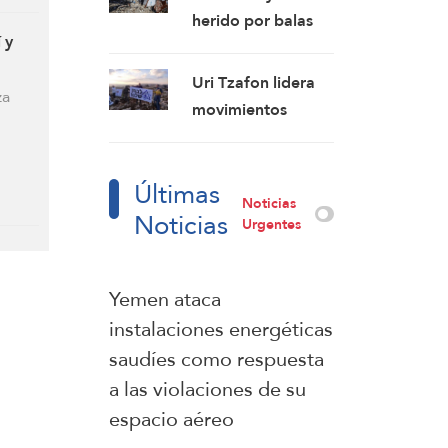
respuesta a las
herido por balas
violaciones de su
 y
de la ocupación
espacio aéreo
israelí en Gaza
Uri Tzafon lidera
za
debido a las
movimientos
continuas
sionistas que
violaciones del alto
planean asentarse
el fuego
Últimas
en el sur del Líbano
Noticias
Noticias
Urgentes
Yemen ataca
instalaciones energéticas
saudíes como respuesta
a las violaciones de su
espacio aéreo