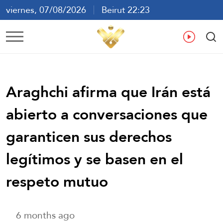
viernes, 07/08/2026
Beirut 22:23
ع
En
Fr
Es
Araghchi afirma que Irán está
abierto a conversaciones que
garanticen sus derechos
legítimos y se basen en el
respeto mutuo
6 months ago