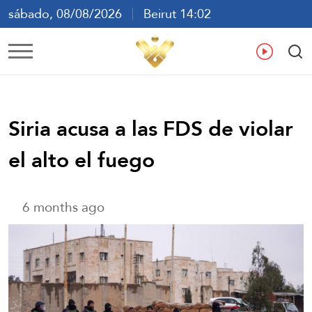
sábado, 08/08/2026
Beirut 14:02
ع
En
Fr
Es
Siria acusa a las FDS de violar
el alto el fuego
6 months ago