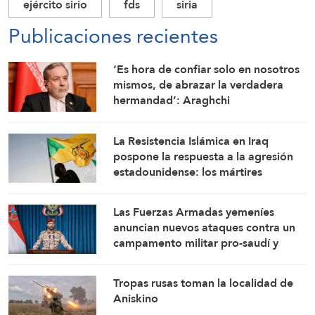
ejército sirio
fds
siria
Publicaciones recientes
‘Es hora de confiar solo en nosotros
mismos, de abrazar la verdadera
hermandad’: Araghchi
La Resistencia Islámica en Iraq
pospone la respuesta a la agresión
estadounidense: los mártires
fortalecen nuestra firmeza
Las Fuerzas Armadas yemeníes
anuncian nuevos ataques contra un
campamento militar pro-saudí y
reafirman sus fórmulas de asedio por
asedio y escalada por escalada
Tropas rusas toman la localidad de
Aniskino