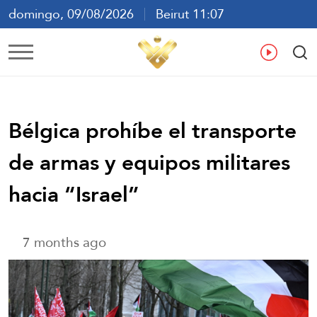
domingo, 09/08/2026
Beirut 11:07
ع
En
Fr
Es
Bélgica prohíbe el transporte
de armas y equipos militares
hacia “Israel”
7 months ago