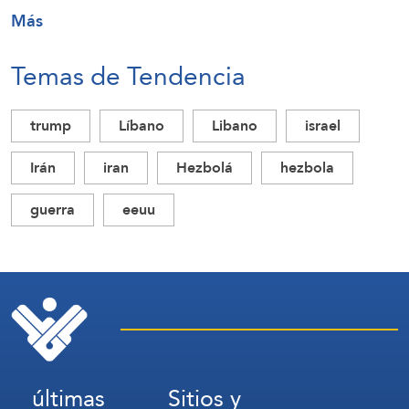
Más
Temas de Tendencia
trump
Líbano
Libano
israel
Irán
iran
Hezbolá
hezbola
guerra
eeuu
últimas
Sitios y