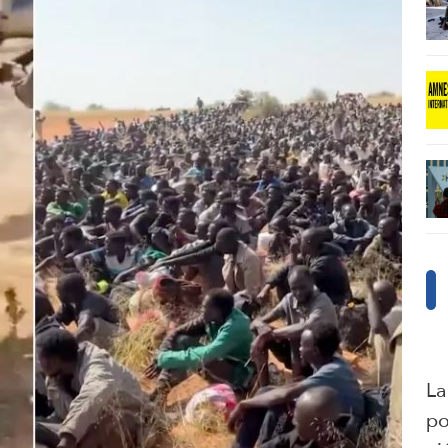
La
po