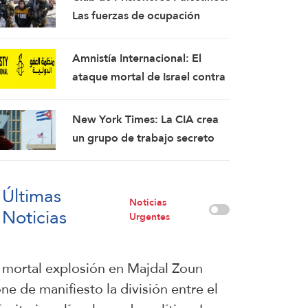
Portavoz
Las fuerzas de ocupación
israelíes arrestaron e
interrogaron a más de 60
Amnistía Internacional: El
ciudadanos del campamento
ataque mortal de Israel contra
de Qalandia
la periodista Amal Jalil debe
investigarse como un crimen
New York Times: La CIA crea
de guerra
un grupo de trabajo secreto
para sembrar la discordia en
Cuba
Últimas
Noticias
Noticias
Urgentes
 mortal explosión en Majdal Zoun
ne de manifiesto la división entre el