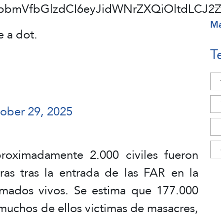
xpbmVfbGlzdCI6eyJidWNrZXQiOltdLCJ2
M
e a dot.
T
ober 29, 2025
roximadamente 2.000 civiles fueron
ras tras la entrada de las FAR en la
mados vivos. Se estima que 177.000
muchos de ellos víctimas de masacres,