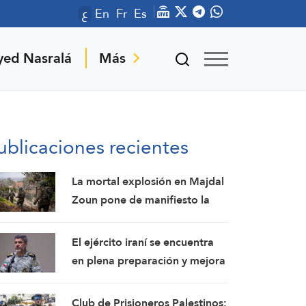
ع
En
Fr
Es
yed Nasralá
Más
ublicaciones recientes
La mortal explosión en Majdal
Zoun pone de manifiesto la
división entre el ejército israelí
y el mando político. Las
El ejército iraní se encuentra
investigaciones no logran
en plena preparación y mejora
identificar las circunstancias
constantemente sus
capacidades de combate:
Club de Prisioneros Palestinos: