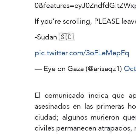
0&features=eyJ0ZndfdGltZW
If you’re scrolling, PLEASE leav
-Sudan 🇸🇩
pic.twitter.com/3oFLeMepFq
— Eye on Gaza (@arisaqz1)
Oct
El comunicado indica que ap
asesinados en las primeras ho
ciudad; algunos murieron que
civiles permanecen atrapados, 