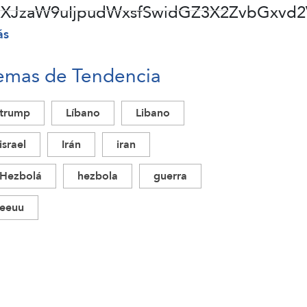
ZXJzaW9uIjpudWxsfSwidGZ3X2ZvbGxvd2
ás
emas de Tendencia
trump
Líbano
Libano
israel
Irán
iran
Hezbolá
hezbola
guerra
eeuu