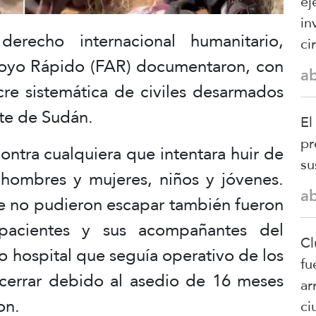
ej
in
derecho internacional humanitario,
ci
poyo Rápido (FAR) documentaron, con
a
cre sistemática de civiles desarmados
ste de Sudán.
El
pr
ontra cualquiera que intentara huir de
su
e hombres y mujeres, niños y jóvenes.
a
ue no pudieron escapar también fueron
 pacientes y sus acompañantes del
Cl
o hospital que seguía operativo de los
fu
cerrar debido al asedio de 16 meses
ar
on.
ci