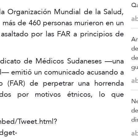
Qa
la Organización Mundial de la Salud,
a
más de 460 personas murieron en un
 asaltado por las FAR a principios de
Am
de
de
indicato de Médicos Sudaneses —una
gu
l— emitió un comunicado acusando a
a
o (FAR) de perpetrar una horrenda
ados por motivos étnicos, lo que
Ne
de
di
embed/Tweet.html?
dget-
a