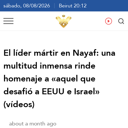
sábado, 08/08/2026
Beirut 20:12
ع
En
Fr
Es
El líder mártir en Nayaf: una
multitud inmensa rinde
homenaje a «aquel que
desafió a EEUU e Israel»
(vídeos)
about a month ago