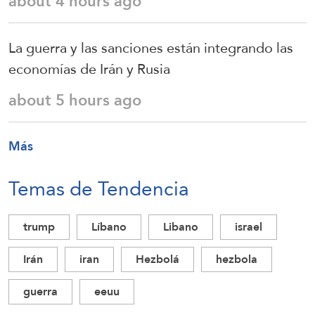
about 4 hours ago
La guerra y las sanciones están integrando las
economías de Irán y Rusia
about 5 hours ago
Más
Temas de Tendencia
trump
Líbano
Libano
israel
Irán
iran
Hezbolá
hezbola
guerra
eeuu