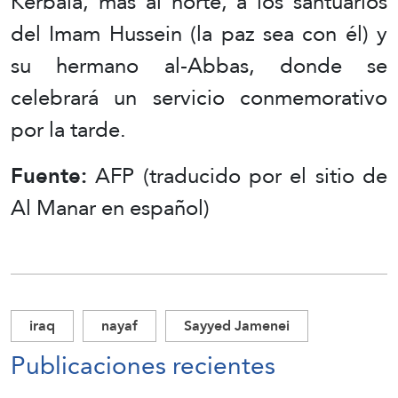
Kerbala, más al norte, a los santuarios
del Imam Hussein (la paz sea con él) y
su hermano al-Abbas, donde se
celebrará un servicio conmemorativo
por la tarde.
Fuente:
AFP (traducido por el sitio de
Al Manar en español)
iraq
nayaf
Sayyed Jamenei
Publicaciones recientes